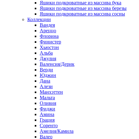
Ящики подкроватные из массива бука
Ящики подкроватные из массива березы
Ящики подкроватные из массива сосны
Коллекции
Вандея
Ареццо
Флорина
Финистер
Хьюстон
Альба
Джулия
Валенсия/Дерик
Верди
Юджин
Дана
Алези
Манхэттен
Мальта
Оливия
Фиджи
Амина
Грация
Соренто
Амелия/Камила
Валео