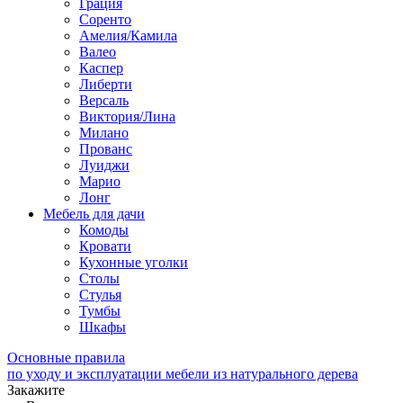
Грация
Соренто
Амелия/Камила
Валео
Каспер
Либерти
Версаль
Виктория/Лина
Милано
Прованс
Луиджи
Марио
Лонг
Мебель для дачи
Комоды
Кровати
Кухонные уголки
Столы
Стулья
Тумбы
Шкафы
Основные правила
по уходу и эксплуатации мебели из натурального дерева
Закажите