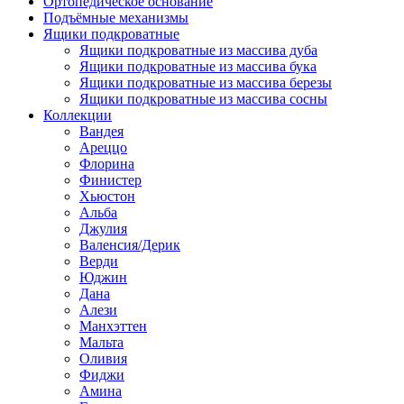
Ортопедическое основание
Подъёмные механизмы
Ящики подкроватные
Ящики подкроватные из массива дуба
Ящики подкроватные из массива бука
Ящики подкроватные из массива березы
Ящики подкроватные из массива сосны
Коллекции
Вандея
Ареццо
Флорина
Финистер
Хьюстон
Альба
Джулия
Валенсия/Дерик
Верди
Юджин
Дана
Алези
Манхэттен
Мальта
Оливия
Фиджи
Амина