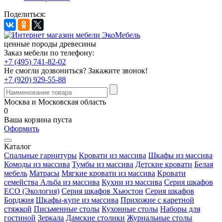
Поделиться:
ценные породы древесины
Заказ мебели по телефону:
+7 (495) 741-82-02
Не смогли дозвониться?
Закажите звонок!
+7 (920) 929-55-88
Москва и Московская область
0
Ваша корзина пуста
Оформить
Каталог
Спальные гарнитуры
Кровати из массива
Шкафы из массива
Комоды из массива
Тумбы из массива
Детские кровати
Белая
мебель
Матрасы
Мягкие кровати из массива
Кровати
семейства Альба из массива
Кухни из массива
Серия шкафов
ECO (Экология)
Серия шкафов Хьюстон
Серия шкафов
Борджия
Шкафы-купе из массива
Прихожие с каретной
стяжкой
Письменные столы
Кухонные столы
Наборы для
гостиной
Зеркала
Дамские столики
Журнальные столы