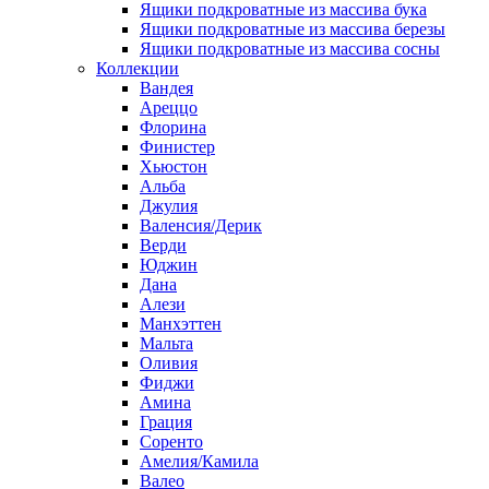
Ящики подкроватные из массива бука
Ящики подкроватные из массива березы
Ящики подкроватные из массива сосны
Коллекции
Вандея
Ареццо
Флорина
Финистер
Хьюстон
Альба
Джулия
Валенсия/Дерик
Верди
Юджин
Дана
Алези
Манхэттен
Мальта
Оливия
Фиджи
Амина
Грация
Соренто
Амелия/Камила
Валео