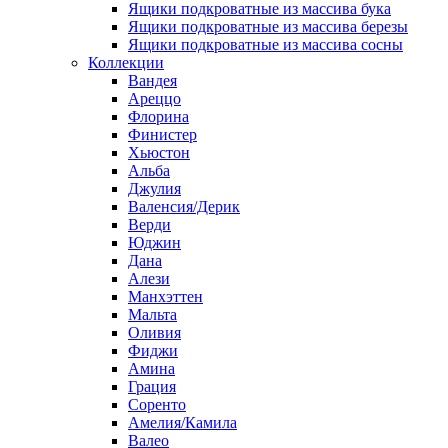
Ящики подкроватные из массива бука
Ящики подкроватные из массива березы
Ящики подкроватные из массива сосны
Коллекции
Вандея
Ареццо
Флорина
Финистер
Хьюстон
Альба
Джулия
Валенсия/Дерик
Верди
Юджин
Дана
Алези
Манхэттен
Мальта
Оливия
Фиджи
Амина
Грация
Соренто
Амелия/Камила
Валео