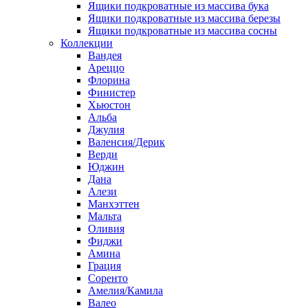
Ящики подкроватные из массива бука
Ящики подкроватные из массива березы
Ящики подкроватные из массива сосны
Коллекции
Вандея
Ареццо
Флорина
Финистер
Хьюстон
Альба
Джулия
Валенсия/Дерик
Верди
Юджин
Дана
Алези
Манхэттен
Мальта
Оливия
Фиджи
Амина
Грация
Соренто
Амелия/Камила
Валео