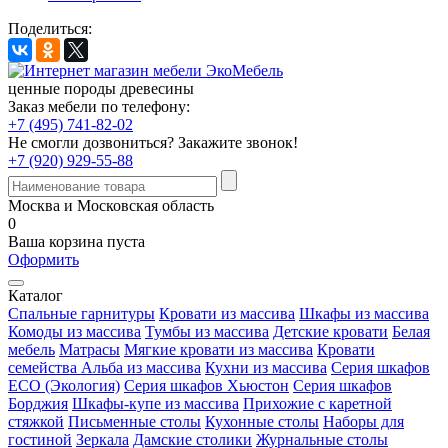
Поделиться:
ценные породы древесины
Заказ мебели по телефону:
+7 (495) 741-82-02
Не смогли дозвониться?
Закажите звонок!
+7 (920) 929-55-88
Москва и Московская область
0
Ваша корзина пуста
Оформить
Каталог
Спальные гарнитуры
Кровати из массива
Шкафы из массива
Комоды из массива
Тумбы из массива
Детские кровати
Белая
мебель
Матрасы
Мягкие кровати из массива
Кровати
семейства Альба из массива
Кухни из массива
Серия шкафов
ECO (Экология)
Серия шкафов Хьюстон
Серия шкафов
Борджия
Шкафы-купе из массива
Прихожие с каретной
стяжкой
Письменные столы
Кухонные столы
Наборы для
гостиной
Зеркала
Дамские столики
Журнальные столы