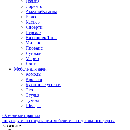
Грация
Соренто
Амелия/Камила
Валео
Каспер
Либерти
Версаль
Виктория/Лина
Милано
Прованс
Луиджи
Марио
Лонг
Мебель для дачи
Комоды
Кровати
Кухонные уголки
Столы
Стулья
Тумбы
Шкафы
Основные правила
по уходу и эксплуатации мебели из натурального дерева
Закажите