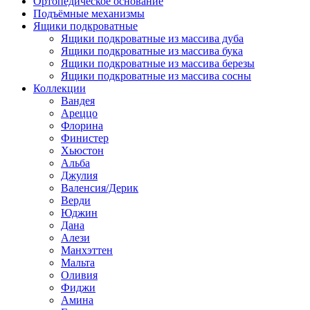
Ортопедическое основание
Подъёмные механизмы
Ящики подкроватные
Ящики подкроватные из массива дуба
Ящики подкроватные из массива бука
Ящики подкроватные из массива березы
Ящики подкроватные из массива сосны
Коллекции
Вандея
Ареццо
Флорина
Финистер
Хьюстон
Альба
Джулия
Валенсия/Дерик
Верди
Юджин
Дана
Алези
Манхэттен
Мальта
Оливия
Фиджи
Амина