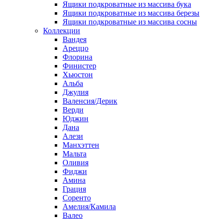
Ящики подкроватные из массива бука
Ящики подкроватные из массива березы
Ящики подкроватные из массива сосны
Коллекции
Вандея
Ареццо
Флорина
Финистер
Хьюстон
Альба
Джулия
Валенсия/Дерик
Верди
Юджин
Дана
Алези
Манхэттен
Мальта
Оливия
Фиджи
Амина
Грация
Соренто
Амелия/Камила
Валео