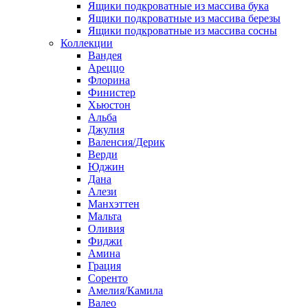
Ящики подкроватные из массива бука
Ящики подкроватные из массива березы
Ящики подкроватные из массива сосны
Коллекции
Вандея
Ареццо
Флорина
Финистер
Хьюстон
Альба
Джулия
Валенсия/Дерик
Верди
Юджин
Дана
Алези
Манхэттен
Мальта
Оливия
Фиджи
Амина
Грация
Соренто
Амелия/Камила
Валео