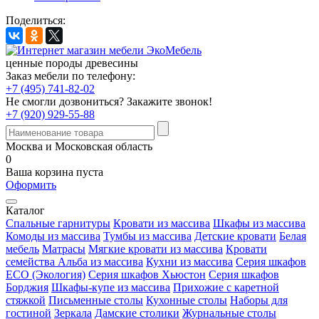
Поделиться:
ценные породы древесины
Заказ мебели по телефону:
+7 (495) 741-82-02
Не смогли дозвониться?
Закажите звонок!
+7 (920) 929-55-88
Москва и Московская область
0
Ваша корзина пуста
Оформить
Каталог
Спальные гарнитуры
Кровати из массива
Шкафы из массива
Комоды из массива
Тумбы из массива
Детские кровати
Белая
мебель
Матрасы
Мягкие кровати из массива
Кровати
семейства Альба из массива
Кухни из массива
Серия шкафов
ECO (Экология)
Серия шкафов Хьюстон
Серия шкафов
Борджия
Шкафы-купе из массива
Прихожие с каретной
стяжкой
Письменные столы
Кухонные столы
Наборы для
гостиной
Зеркала
Дамские столики
Журнальные столы