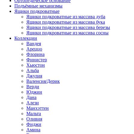
Ортопедическое основание
Подъёмные механизмы
Ящики подкроватные
Ящики подкроватные из массива дуба
Ящики подкроватные из массива бука
Ящики подкроватные из массива березы
Ящики подкроватные из массива сосны
Коллекции
Вандея
Ареццо
Флорина
Финистер
Хьюстон
Альба
Джулия
Валенсия/Дерик
Верди
Юджин
Дана
Алези
Манхэттен
Мальта
Оливия
Фиджи
Амина