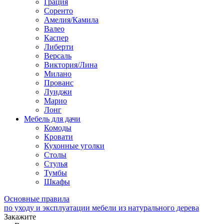
Грация
Соренто
Амелия/Камила
Валео
Каспер
Либерти
Версаль
Виктория/Лина
Милано
Прованс
Луиджи
Марио
Лонг
Мебель для дачи
Комоды
Кровати
Кухонные уголки
Столы
Стулья
Тумбы
Шкафы
Основные правила
по уходу и эксплуатации мебели из натурального дерева
Закажите