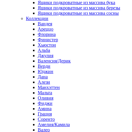
Ящики подкроватные из массива бука
Ящики подкроватные из массива березы
Ящики подкроватные из массива сосны
Коллекции
Вандея
Ареццо
Флорина
Финистер
Хьюстон
Альба
Джулия
Валенсия/Дерик
Верди
Юджин
Дана
Алези
Манхэттен
Мальта
Оливия
Фиджи
Амина
Грация
Соренто
Амелия/Камила
Валео