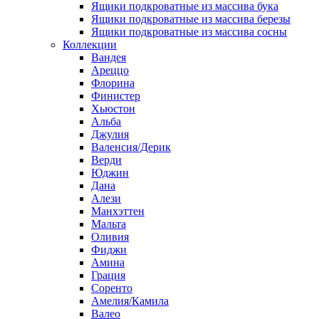
Ящики подкроватные из массива бука
Ящики подкроватные из массива березы
Ящики подкроватные из массива сосны
Коллекции
Вандея
Ареццо
Флорина
Финистер
Хьюстон
Альба
Джулия
Валенсия/Дерик
Верди
Юджин
Дана
Алези
Манхэттен
Мальта
Оливия
Фиджи
Амина
Грация
Соренто
Амелия/Камила
Валео