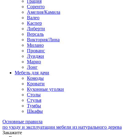
Грация
Соренто
Амелия/Камила
Валео
Каспер
Либерти
Версаль
Виктория/Лина
Милано
Прованс
Луиджи
Марио
Лонг
Мебель для дачи
Комоды
Кровати
Кухонные уголки
Столы
Стулья
Тумбы
Шкафы
Основные правила
по уходу и эксплуатации мебели из натурального дерева
Закажите