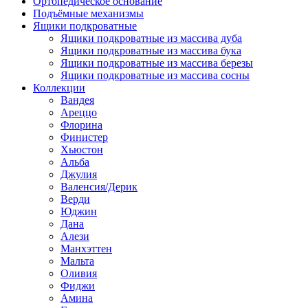
Ортопедическое основание
Подъёмные механизмы
Ящики подкроватные
Ящики подкроватные из массива дуба
Ящики подкроватные из массива бука
Ящики подкроватные из массива березы
Ящики подкроватные из массива сосны
Коллекции
Вандея
Ареццо
Флорина
Финистер
Хьюстон
Альба
Джулия
Валенсия/Дерик
Верди
Юджин
Дана
Алези
Манхэттен
Мальта
Оливия
Фиджи
Амина