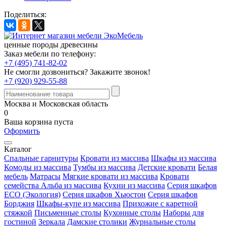
Поделиться:
ценные породы древесины
Заказ мебели по телефону:
+7 (495) 741-82-02
Не смогли дозвониться?
Закажите звонок!
+7 (920) 929-55-88
Москва и Московская область
0
Ваша корзина пуста
Оформить
Каталог
Спальные гарнитуры
Кровати из массива
Шкафы из массива
Комоды из массива
Тумбы из массива
Детские кровати
Белая
мебель
Матрасы
Мягкие кровати из массива
Кровати
семейства Альба из массива
Кухни из массива
Серия шкафов
ECO (Экология)
Серия шкафов Хьюстон
Серия шкафов
Борджия
Шкафы-купе из массива
Прихожие с каретной
стяжкой
Письменные столы
Кухонные столы
Наборы для
гостиной
Зеркала
Дамские столики
Журнальные столы