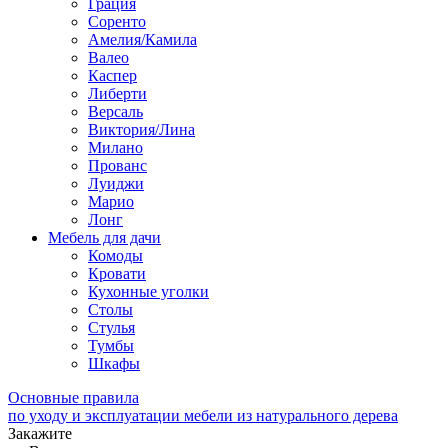
Грация
Соренто
Амелия/Камила
Валео
Каспер
Либерти
Версаль
Виктория/Лина
Милано
Прованс
Луиджи
Марио
Лонг
Мебель для дачи
Комоды
Кровати
Кухонные уголки
Столы
Стулья
Тумбы
Шкафы
Основные правила
по уходу и эксплуатации мебели из натурального дерева
Закажите