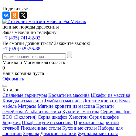
Поделиться:
ценные породы древесины
Заказ мебели по телефону:
+7 (495) 741-82-02
Не смогли дозвониться?
Закажите звонок!
+7 (920) 929-55-88
Москва и Московская область
0
Ваша корзина пуста
Оформить
Каталог
Спальные гарнитуры
Кровати из массива
Шкафы из массива
Комоды из массива
Тумбы из массива
Детские кровати
Белая
мебель
Матрасы
Мягкие кровати из массива
Кровати
семейства Альба из массива
Кухни из массива
Серия шкафов
ECO (Экология)
Серия шкафов Хьюстон
Серия шкафов
Борджия
Шкафы-купе из массива
Прихожие с каретной
стяжкой
Письменные столы
Кухонные столы
Наборы для
гостиной
Зеркала
Дамские столики
Журнальные столы