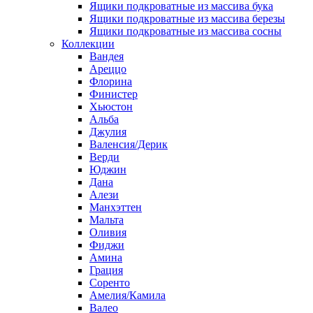
Ящики подкроватные из массива бука
Ящики подкроватные из массива березы
Ящики подкроватные из массива сосны
Коллекции
Вандея
Ареццо
Флорина
Финистер
Хьюстон
Альба
Джулия
Валенсия/Дерик
Верди
Юджин
Дана
Алези
Манхэттен
Мальта
Оливия
Фиджи
Амина
Грация
Соренто
Амелия/Камила
Валео