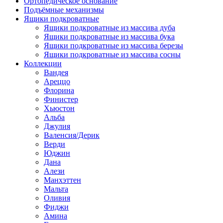
Ортопедическое основание
Подъёмные механизмы
Ящики подкроватные
Ящики подкроватные из массива дуба
Ящики подкроватные из массива бука
Ящики подкроватные из массива березы
Ящики подкроватные из массива сосны
Коллекции
Вандея
Ареццо
Флорина
Финистер
Хьюстон
Альба
Джулия
Валенсия/Дерик
Верди
Юджин
Дана
Алези
Манхэттен
Мальта
Оливия
Фиджи
Амина