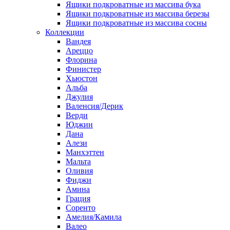
Ящики подкроватные из массива бука
Ящики подкроватные из массива березы
Ящики подкроватные из массива сосны
Коллекции
Вандея
Ареццо
Флорина
Финистер
Хьюстон
Альба
Джулия
Валенсия/Дерик
Верди
Юджин
Дана
Алези
Манхэттен
Мальта
Оливия
Фиджи
Амина
Грация
Соренто
Амелия/Камила
Валео