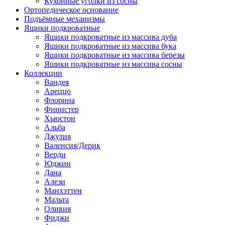
Кухонные уголки из сосны
Ортопедическое основание
Подъёмные механизмы
Ящики подкроватные
Ящики подкроватные из массива дуба
Ящики подкроватные из массива бука
Ящики подкроватные из массива березы
Ящики подкроватные из массива сосны
Коллекции
Вандея
Ареццо
Флорина
Финистер
Хьюстон
Альба
Джулия
Валенсия/Дерик
Верди
Юджин
Дана
Алези
Манхэттен
Мальта
Оливия
Фиджи