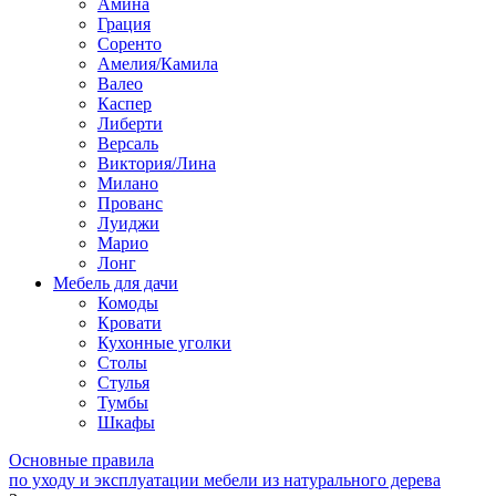
Амина
Грация
Соренто
Амелия/Камила
Валео
Каспер
Либерти
Версаль
Виктория/Лина
Милано
Прованс
Луиджи
Марио
Лонг
Мебель для дачи
Комоды
Кровати
Кухонные уголки
Столы
Стулья
Тумбы
Шкафы
Основные правила
по уходу и эксплуатации мебели из натурального дерева