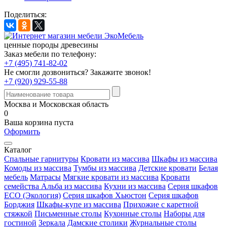
Поделиться:
ценные породы древесины
Заказ мебели по телефону:
+7 (495) 741-82-02
Не смогли дозвониться?
Закажите звонок!
+7 (920) 929-55-88
Москва и Московская область
0
Ваша корзина пуста
Оформить
Каталог
Спальные гарнитуры
Кровати из массива
Шкафы из массива
Комоды из массива
Тумбы из массива
Детские кровати
Белая
мебель
Матрасы
Мягкие кровати из массива
Кровати
семейства Альба из массива
Кухни из массива
Серия шкафов
ECO (Экология)
Серия шкафов Хьюстон
Серия шкафов
Борджия
Шкафы-купе из массива
Прихожие с каретной
стяжкой
Письменные столы
Кухонные столы
Наборы для
гостиной
Зеркала
Дамские столики
Журнальные столы