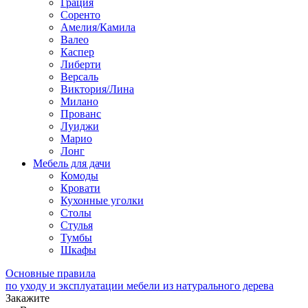
Грация
Соренто
Амелия/Камила
Валео
Каспер
Либерти
Версаль
Виктория/Лина
Милано
Прованс
Луиджи
Марио
Лонг
Мебель для дачи
Комоды
Кровати
Кухонные уголки
Столы
Стулья
Тумбы
Шкафы
Основные правила
по уходу и эксплуатации мебели из натурального дерева
Закажите