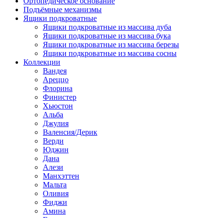
Ортопедическое основание
Подъёмные механизмы
Ящики подкроватные
Ящики подкроватные из массива дуба
Ящики подкроватные из массива бука
Ящики подкроватные из массива березы
Ящики подкроватные из массива сосны
Коллекции
Вандея
Ареццо
Флорина
Финистер
Хьюстон
Альба
Джулия
Валенсия/Дерик
Верди
Юджин
Дана
Алези
Манхэттен
Мальта
Оливия
Фиджи
Амина