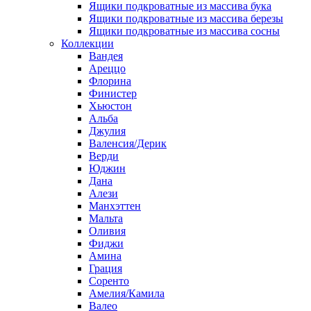
Ящики подкроватные из массива бука
Ящики подкроватные из массива березы
Ящики подкроватные из массива сосны
Коллекции
Вандея
Ареццо
Флорина
Финистер
Хьюстон
Альба
Джулия
Валенсия/Дерик
Верди
Юджин
Дана
Алези
Манхэттен
Мальта
Оливия
Фиджи
Амина
Грация
Соренто
Амелия/Камила
Валео