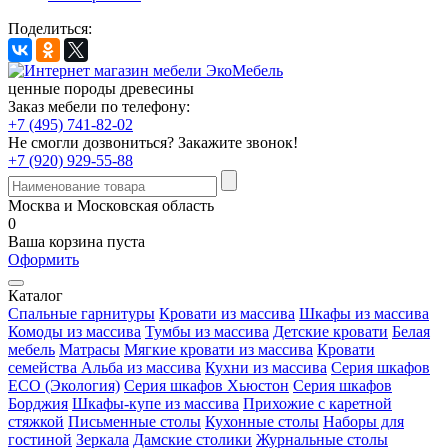
Поделиться:
ценные породы древесины
Заказ мебели по телефону:
+7 (495) 741-82-02
Не смогли дозвониться?
Закажите звонок!
+7 (920) 929-55-88
Москва и Московская область
0
Ваша корзина пуста
Оформить
Каталог
Спальные гарнитуры
Кровати из массива
Шкафы из массива
Комоды из массива
Тумбы из массива
Детские кровати
Белая
мебель
Матрасы
Мягкие кровати из массива
Кровати
семейства Альба из массива
Кухни из массива
Серия шкафов
ECO (Экология)
Серия шкафов Хьюстон
Серия шкафов
Борджия
Шкафы-купе из массива
Прихожие с каретной
стяжкой
Письменные столы
Кухонные столы
Наборы для
гостиной
Зеркала
Дамские столики
Журнальные столы