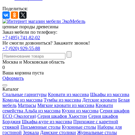
Поделиться:
ценные породы древесины
Заказ мебели по телефону:
+7 (495) 741-82-02
Не смогли дозвониться?
Закажите звонок!
+7 (920) 929-55-88
Москва и Московская область
0
Ваша корзина пуста
Оформить
Каталог
Спальные гарнитуры
Кровати из массива
Шкафы из массива
Комоды из массива
Тумбы из массива
Детские кровати
Белая
мебель
Матрасы
Мягкие кровати из массива
Кровати
семейства Альба из массива
Кухни из массива
Серия шкафов
ECO (Экология)
Серия шкафов Хьюстон
Серия шкафов
Борджия
Шкафы-купе из массива
Прихожие с каретной
стяжкой
Письменные столы
Кухонные столы
Наборы для
гостиной
Зеркала
Дамские столики
Журнальные столы