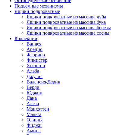
Ортопедическое основание
Подъёмные механизмы
Ящики подкроватные
Ящики подкроватные из массива дуба
Ящики подкроватные из массива бука
Ящики подкроватные из массива березы
Ящики подкроватные из массива сосны
Коллекции
Вандея
Ареццо
Флорина
Финистер
Хьюстон
Альба
Джулия
Валенсия/Дерик
Верди
Юджин
Дана
Алези
Манхэттен
Мальта
Оливия
Фиджи
Амина