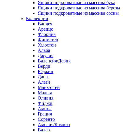
Ящики подкроватные из массива бука
Ящики подкроватные из массива березы
Ящики подкроватные из массива сосны
Коллекции
Вандея
Ареццо
Флорина
Финистер
Хьюстон
Альба
Джулия
Валенсия/Дерик
Верди
Юджин
Дана
Алези
Манхэттен
Мальта
Оливия
Фиджи
Амина
Грация
Соренто
Амелия/Камила
Валео