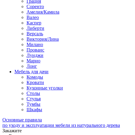
Грация
Соренто
Амелия/Камила
Валео
Каспер
Либерти
Версаль
Виктория/Лина
Милано
Прованс
Луиджи
Марио
Лонг
Мебель для дачи
Комоды
Кровати
Кухонные уголки
Столы
Стулья
Тумбы
Шкафы
Основные правила
по уходу и эксплуатации мебели из натурального дерева
Закажите