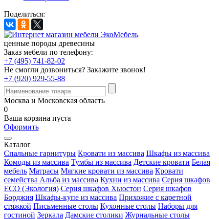
Поделиться:
ценные породы древесины
Заказ мебели по телефону:
+7 (495) 741-82-02
Не смогли дозвониться?
Закажите звонок!
+7 (920) 929-55-88
Москва и Московская область
0
Ваша корзина пуста
Оформить
Каталог
Спальные гарнитуры
Кровати из массива
Шкафы из массива
Комоды из массива
Тумбы из массива
Детские кровати
Белая
мебель
Матрасы
Мягкие кровати из массива
Кровати
семейства Альба из массива
Кухни из массива
Серия шкафов
ECO (Экология)
Серия шкафов Хьюстон
Серия шкафов
Борджия
Шкафы-купе из массива
Прихожие с каретной
стяжкой
Письменные столы
Кухонные столы
Наборы для
гостиной
Зеркала
Дамские столики
Журнальные столы