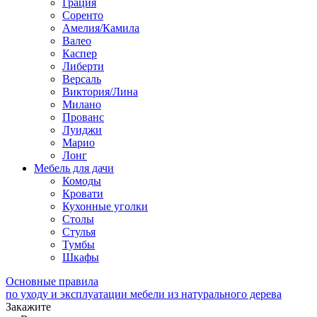
Грация
Соренто
Амелия/Камила
Валео
Каспер
Либерти
Версаль
Виктория/Лина
Милано
Прованс
Луиджи
Марио
Лонг
Мебель для дачи
Комоды
Кровати
Кухонные уголки
Столы
Стулья
Тумбы
Шкафы
Основные правила
по уходу и эксплуатации мебели из натурального дерева
Закажите