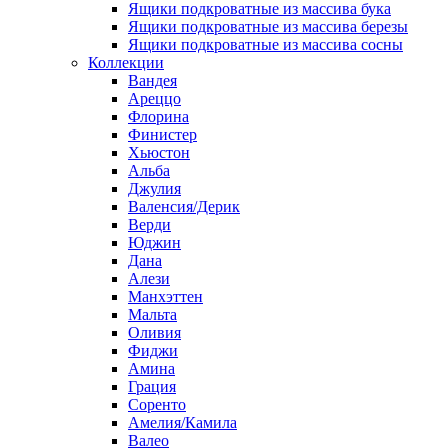
Ящики подкроватные из массива бука
Ящики подкроватные из массива березы
Ящики подкроватные из массива сосны
Коллекции
Вандея
Ареццо
Флорина
Финистер
Хьюстон
Альба
Джулия
Валенсия/Дерик
Верди
Юджин
Дана
Алези
Манхэттен
Мальта
Оливия
Фиджи
Амина
Грация
Соренто
Амелия/Камила
Валео