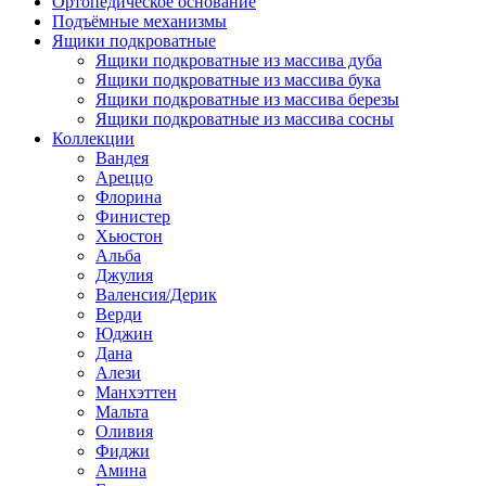
Ортопедическое основание
Подъёмные механизмы
Ящики подкроватные
Ящики подкроватные из массива дуба
Ящики подкроватные из массива бука
Ящики подкроватные из массива березы
Ящики подкроватные из массива сосны
Коллекции
Вандея
Ареццо
Флорина
Финистер
Хьюстон
Альба
Джулия
Валенсия/Дерик
Верди
Юджин
Дана
Алези
Манхэттен
Мальта
Оливия
Фиджи
Амина