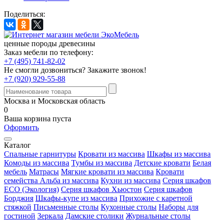
Поделиться:
ценные породы древесины
Заказ мебели по телефону:
+7 (495) 741-82-02
Не смогли дозвониться?
Закажите звонок!
+7 (920) 929-55-88
Москва и Московская область
0
Ваша корзина пуста
Оформить
Каталог
Спальные гарнитуры
Кровати из массива
Шкафы из массива
Комоды из массива
Тумбы из массива
Детские кровати
Белая
мебель
Матрасы
Мягкие кровати из массива
Кровати
семейства Альба из массива
Кухни из массива
Серия шкафов
ECO (Экология)
Серия шкафов Хьюстон
Серия шкафов
Борджия
Шкафы-купе из массива
Прихожие с каретной
стяжкой
Письменные столы
Кухонные столы
Наборы для
гостиной
Зеркала
Дамские столики
Журнальные столы