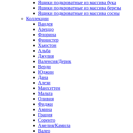
Ящики подкроватные из массива бука
Ящики подкроватные из массива березы
Ящики подкроватные из массива сосны
Коллекции
Вандея
Ареццо
Флорина
Финистер
Хьюстон
Альба
Джулия
Валенсия/Дерик
Верди
Юджин
Дана
Алези
Манхэттен
Мальта
Оливия
Фиджи
Амина
Грация
Соренто
Амелия/Камила
Валео