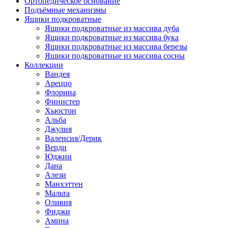
Ортопедическое основание
Подъёмные механизмы
Ящики подкроватные
Ящики подкроватные из массива дуба
Ящики подкроватные из массива бука
Ящики подкроватные из массива березы
Ящики подкроватные из массива сосны
Коллекции
Вандея
Ареццо
Флорина
Финистер
Хьюстон
Альба
Джулия
Валенсия/Дерик
Верди
Юджин
Дана
Алези
Манхэттен
Мальта
Оливия
Фиджи
Амина