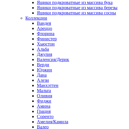
Ящики подкроватные из массива бука
Ящики подкроватные из массива березы
Ящики подкроватные из массива сосны
Коллекции
Вандея
Ареццо
Флорина
Финистер
Хьюстон
Альба
Джулия
Валенсия/Дерик
Верди
Юджин
Дана
Алези
Манхэттен
Мальта
Оливия
Фиджи
Амина
Грация
Соренто
Амелия/Камила
Валео