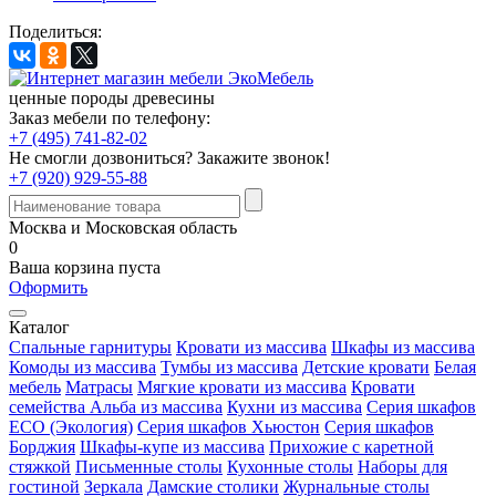
Поделиться:
ценные породы древесины
Заказ мебели по телефону:
+7 (495) 741-82-02
Не смогли дозвониться?
Закажите звонок!
+7 (920) 929-55-88
Москва и Московская область
0
Ваша корзина пуста
Оформить
Каталог
Спальные гарнитуры
Кровати из массива
Шкафы из массива
Комоды из массива
Тумбы из массива
Детские кровати
Белая
мебель
Матрасы
Мягкие кровати из массива
Кровати
семейства Альба из массива
Кухни из массива
Серия шкафов
ECO (Экология)
Серия шкафов Хьюстон
Серия шкафов
Борджия
Шкафы-купе из массива
Прихожие с каретной
стяжкой
Письменные столы
Кухонные столы
Наборы для
гостиной
Зеркала
Дамские столики
Журнальные столы