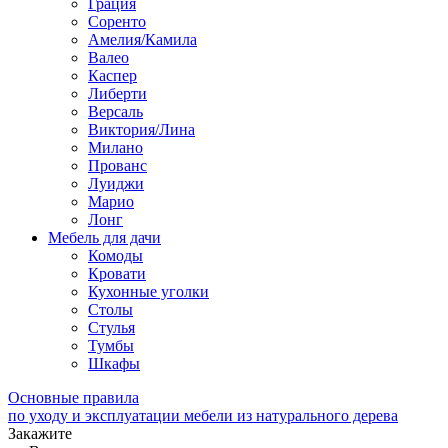
Грация
Соренто
Амелия/Камила
Валео
Каспер
Либерти
Версаль
Виктория/Лина
Милано
Прованс
Луиджи
Марио
Лонг
Мебель для дачи
Комоды
Кровати
Кухонные уголки
Столы
Стулья
Тумбы
Шкафы
Основные правила
по уходу и эксплуатации мебели из натурального дерева
Закажите