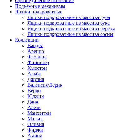
Ортопедическое основание
Подъёмные механизмы
Ящики подкроватные
Ящики подкроватные из массива дуба
Ящики подкроватные из массива бука
Ящики подкроватные из массива березы
Ящики подкроватные из массива сосны
Коллекции
Вандея
Ареццо
Флорина
Финистер
Хьюстон
Альба
Джулия
Валенсия/Дерик
Верди
Юджин
Дана
Алези
Манхэттен
Мальта
Оливия
Фиджи
Амина