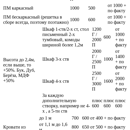
от 1000 +
ПМ каркасный
1000
500
по факту
ПМ бескаркасный (решетка в
от 1000 +
1000
600
сборе всегда, поэтому поэтажно)
по факту
Шкаф 1-ств/2-х ст, стол
1200
от
письменный 2-х
Г /
1000
600
тумбовый, комоды
2000
+ по
шириной более 1,2м
П
факту
2000
от
Г /
1400
Шкаф 3-х ств
1000
Высота до 2,4м,
2500
+ по
если выше, то
П
факту
+50%. Бук, Дуб,
2500
от
Берёза, МДФ
Г /
2000
+50%
Шкаф 4-х ств
1600
3000
+ по
П
факту
За каждую
дополнительную
плюс
плюс
плюс
створку, например не 4-
600
600
600
х , а 5-ти ств
до 1 м
700
600
от 400 + по факту
от 1,1 м до 1,6
Кровати из
800
650
от 500 + по факту
м