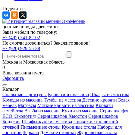
Поделиться:
ценные породы древесины
Заказ мебели по телефону:
+7 (495) 741-82-02
Не смогли дозвониться?
Закажите звонок!
+7 (920) 929-55-88
Москва и Московская область
0
Ваша корзина пуста
Оформить
Каталог
Спальные гарнитуры
Кровати из массива
Шкафы из массива
Комоды из массива
Тумбы из массива
Детские кровати
Белая
мебель
Матрасы
Мягкие кровати из массива
Кровати
семейства Альба из массива
Кухни из массива
Серия шкафов
ECO (Экология)
Серия шкафов Хьюстон
Серия шкафов
Борджия
Шкафы-купе из массива
Прихожие с каретной
стяжкой
Письменные столы
Кухонные столы
Наборы для
гостиной
Зеркала
Дамские столики
Журнальные столы