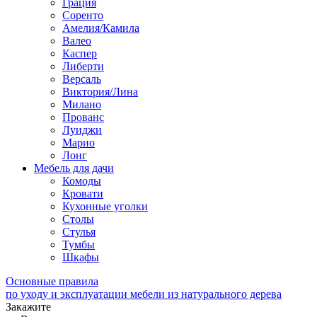
Грация
Соренто
Амелия/Камила
Валео
Каспер
Либерти
Версаль
Виктория/Лина
Милано
Прованс
Луиджи
Марио
Лонг
Мебель для дачи
Комоды
Кровати
Кухонные уголки
Столы
Стулья
Тумбы
Шкафы
Основные правила
по уходу и эксплуатации мебели из натурального дерева
Закажите