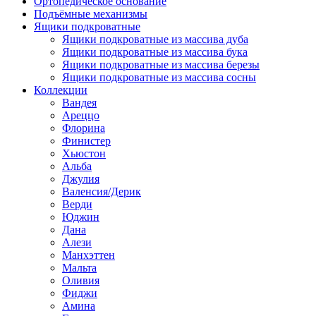
Ортопедическое основание
Подъёмные механизмы
Ящики подкроватные
Ящики подкроватные из массива дуба
Ящики подкроватные из массива бука
Ящики подкроватные из массива березы
Ящики подкроватные из массива сосны
Коллекции
Вандея
Ареццо
Флорина
Финистер
Хьюстон
Альба
Джулия
Валенсия/Дерик
Верди
Юджин
Дана
Алези
Манхэттен
Мальта
Оливия
Фиджи
Амина