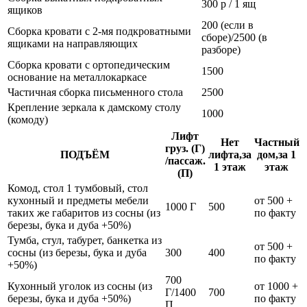
300 р / 1 ящ
ящиков
200 (если в
Сборка кровати с 2-мя подкроватными
сборе)/2500 (в
ящиками на направляющих
разборе)
Сборка кровати с ортопедическим
1500
основание на металлокаркасе
Частичная сборка письменного стола
2500
Крепление зеркала к дамскому столу
1000
(комоду)
Лифт
Нет
Частный
груз. (Г)
ПОДЪЁМ
лифта,за
дом,за 1
/пассаж.
1 этаж
этаж
(П)
Комод, стол 1 тумбовый, стол
кухонный и предметы мебели
от 500 +
1000 Г
500
таких же габаритов из сосны (из
по факту
березы, бука и дуба +50%)
Тумба, стул, табурет, банкетка из
от 500 +
сосны (из березы, бука и дуба
300
400
по факту
+50%)
700
Кухонный уголок из сосны (из
от 1000 +
Г/1400
700
березы, бука и дуба +50%)
по факту
П