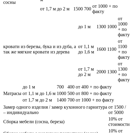
сосны
от 1000 + по
от 1,7 м до 2 м
1500
700
факту
от
1000
до 1 м
1300
1000
+ по
факту
от
кровати из березы, бука и из дуба, а
от 1,1 м
1100
1600
1100
так же мягкие кровати из дерева
до 1,6 м
+ по
факту
от
от 1,7 м
1300
2000
1300
до 2 м
+ по
факту
до 1 м
700
400
от 400 + по факту
Матрасы
от 1,1 м до 1,6 м
1000
500
от 800 + по факту
от 1,7 м до 2 м
1400
700
от 1000 + по факту
Замер одного изделия / замер кухонного гарнитура
от 1500 /
– индивидуально
от 5000
10% от
Сборка мебели (сосна, береза)
стоимости
10% от