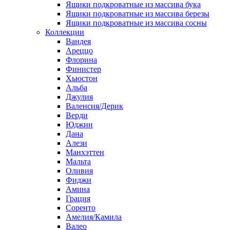
Ящики подкроватные из массива бука
Ящики подкроватные из массива березы
Ящики подкроватные из массива сосны
Коллекции
Вандея
Ареццо
Флорина
Финистер
Хьюстон
Альба
Джулия
Валенсия/Дерик
Верди
Юджин
Дана
Алези
Манхэттен
Мальта
Оливия
Фиджи
Амина
Грация
Соренто
Амелия/Камила
Валео