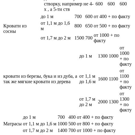
створку, например не 4-
600
600
600
х , а 5-ти ств
до 1 м
700
600
от 400 + по факту
от 1,1 м до 1,6
Кровати из
800
650
от 500 + по факту
м
сосны
от 1000 + по
от 1,7 м до 2 м
1500
700
факту
от
1000
до 1 м
1300
1000
+ по
факту
от
кровати из березы, бука и из дуба, а
от 1,1 м
1100
1600
1100
так же мягкие кровати из дерева
до 1,6 м
+ по
факту
от
от 1,7 м
1300
2000
1300
до 2 м
+ по
факту
до 1 м
700
400
от 400 + по факту
Матрасы
от 1,1 м до 1,6 м
1000
500
от 800 + по факту
от 1,7 м до 2 м
1400
700
от 1000 + по факту