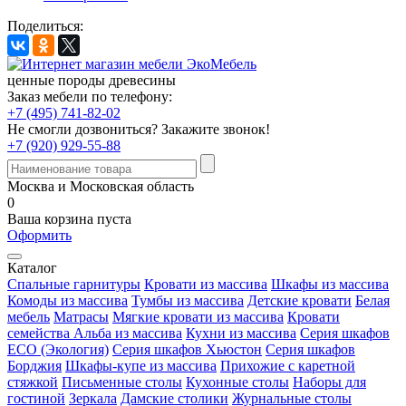
Поделиться:
ценные породы древесины
Заказ мебели по телефону:
+7 (495) 741-82-02
Не смогли дозвониться?
Закажите звонок!
+7 (920) 929-55-88
Москва и Московская область
0
Ваша корзина пуста
Оформить
Каталог
Спальные гарнитуры
Кровати из массива
Шкафы из массива
Комоды из массива
Тумбы из массива
Детские кровати
Белая
мебель
Матрасы
Мягкие кровати из массива
Кровати
семейства Альба из массива
Кухни из массива
Серия шкафов
ECO (Экология)
Серия шкафов Хьюстон
Серия шкафов
Борджия
Шкафы-купе из массива
Прихожие с каретной
стяжкой
Письменные столы
Кухонные столы
Наборы для
гостиной
Зеркала
Дамские столики
Журнальные столы