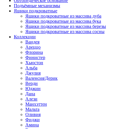
Ортопедическое основание
Подъёмные механизмы
Ящики подкроватные
Ящики подкроватные из массива дуба
Ящики подкроватные из массива бука
Ящики подкроватные из массива березы
Ящики подкроватные из массива сосны
Коллекции
Вандея
Ареццо
Флорина
Финистер
Хьюстон
Альба
Джулия
Валенсия/Дерик
Верди
Юджин
Дана
Алези
Манхэттен
Мальта
Оливия
Фиджи
Амина