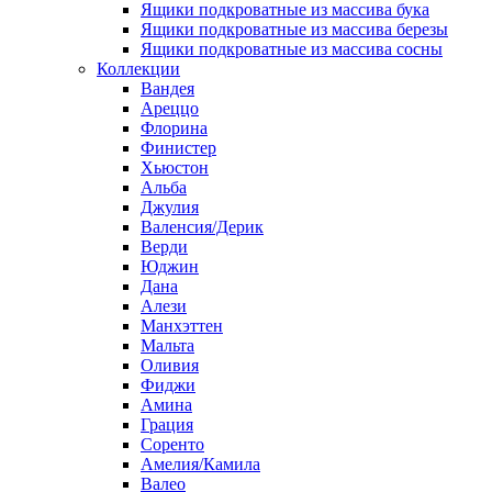
Ящики подкроватные из массива бука
Ящики подкроватные из массива березы
Ящики подкроватные из массива сосны
Коллекции
Вандея
Ареццо
Флорина
Финистер
Хьюстон
Альба
Джулия
Валенсия/Дерик
Верди
Юджин
Дана
Алези
Манхэттен
Мальта
Оливия
Фиджи
Амина
Грация
Соренто
Амелия/Камила
Валео