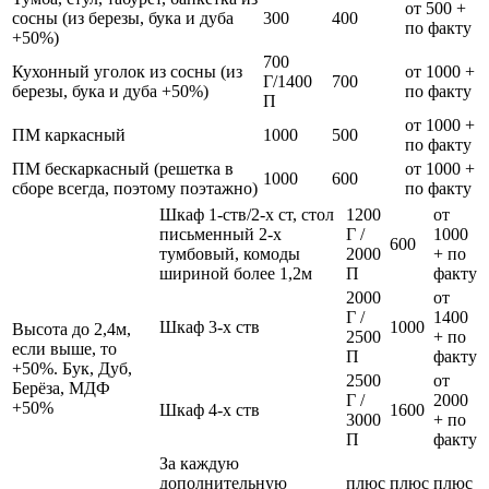
от 500 +
сосны (из березы, бука и дуба
300
400
по факту
+50%)
700
Кухонный уголок из сосны (из
от 1000 +
Г/1400
700
березы, бука и дуба +50%)
по факту
П
от 1000 +
ПМ каркасный
1000
500
по факту
ПМ бескаркасный (решетка в
от 1000 +
1000
600
сборе всегда, поэтому поэтажно)
по факту
Шкаф 1-ств/2-х ст, стол
1200
от
письменный 2-х
Г /
1000
600
тумбовый, комоды
2000
+ по
шириной более 1,2м
П
факту
2000
от
Г /
1400
Шкаф 3-х ств
1000
Высота до 2,4м,
2500
+ по
если выше, то
П
факту
+50%. Бук, Дуб,
2500
от
Берёза, МДФ
Г /
2000
+50%
Шкаф 4-х ств
1600
3000
+ по
П
факту
За каждую
дополнительную
плюс
плюс
плюс