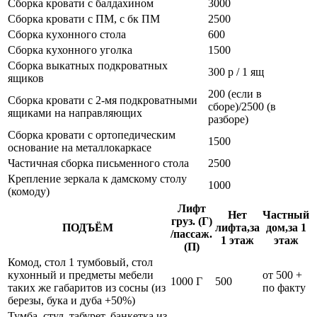
Сборка кровати с балдахином
3000
Сборка кровати с ПМ, с бк ПМ
2500
Сборка кухонного стола
600
Сборка кухонного уголка
1500
Сборка выкатных подкроватных
300 р / 1 ящ
ящиков
200 (если в
Сборка кровати с 2-мя подкроватными
сборе)/2500 (в
ящиками на направляющих
разборе)
Сборка кровати с ортопедическим
1500
основание на металлокаркасе
Частичная сборка письменного стола
2500
Крепление зеркала к дамскому столу
1000
(комоду)
Лифт
Нет
Частный
груз. (Г)
ПОДЪЁМ
лифта,за
дом,за 1
/пассаж.
1 этаж
этаж
(П)
Комод, стол 1 тумбовый, стол
кухонный и предметы мебели
от 500 +
1000 Г
500
таких же габаритов из сосны (из
по факту
березы, бука и дуба +50%)
Тумба, стул, табурет, банкетка из