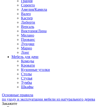
Грация
Соренто
Амелия/Камила
Валео
Каспер
Либерти
Версаль
Виктория/Лина
Милано
Прованс
Луиджи
Марио
Лонг
Мебель для дачи
Комоды
Кровати
Кухонные уголки
Столы
Стулья
Тумбы
Шкафы
Основные правила
по уходу и эксплуатации мебели из натурального дерева
Закажите