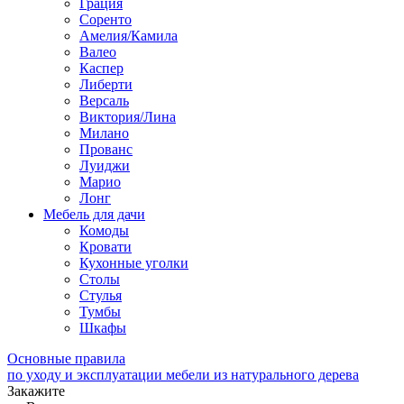
Грация
Соренто
Амелия/Камила
Валео
Каспер
Либерти
Версаль
Виктория/Лина
Милано
Прованс
Луиджи
Марио
Лонг
Мебель для дачи
Комоды
Кровати
Кухонные уголки
Столы
Стулья
Тумбы
Шкафы
Основные правила
по уходу и эксплуатации мебели из натурального дерева
Закажите