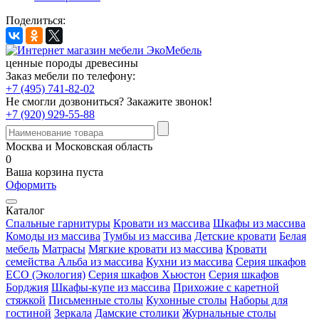
Поделиться:
ценные породы древесины
Заказ мебели по телефону:
+7 (495) 741-82-02
Не смогли дозвониться?
Закажите звонок!
+7 (920) 929-55-88
Москва и Московская область
0
Ваша корзина пуста
Оформить
Каталог
Спальные гарнитуры
Кровати из массива
Шкафы из массива
Комоды из массива
Тумбы из массива
Детские кровати
Белая
мебель
Матрасы
Мягкие кровати из массива
Кровати
семейства Альба из массива
Кухни из массива
Серия шкафов
ECO (Экология)
Серия шкафов Хьюстон
Серия шкафов
Борджия
Шкафы-купе из массива
Прихожие с каретной
стяжкой
Письменные столы
Кухонные столы
Наборы для
гостиной
Зеркала
Дамские столики
Журнальные столы