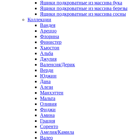
Ящики подкроватные из массива бука
Ящики подкроватные из массива березы
Ящики подкроватные из массива сосны
Коллекции
Вандея
Ареццо
Флорина
Финистер
Хьюстон
Альба
Джулия
Валенсия/Дерик
Верди
Юджин
Дана
Алези
Манхэттен
Мальта
Оливия
Фиджи
Амина
Грация
Соренто
Амелия/Камила
Валео