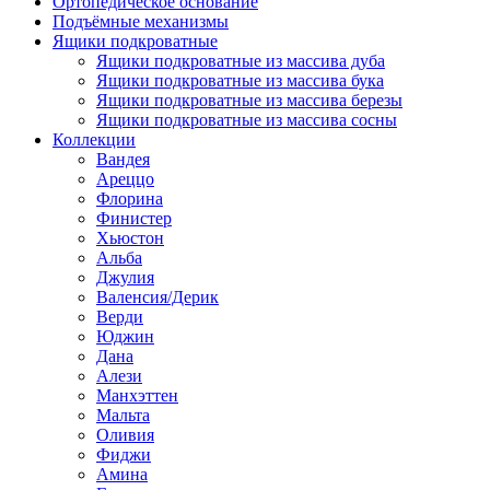
Ортопедическое основание
Подъёмные механизмы
Ящики подкроватные
Ящики подкроватные из массива дуба
Ящики подкроватные из массива бука
Ящики подкроватные из массива березы
Ящики подкроватные из массива сосны
Коллекции
Вандея
Ареццо
Флорина
Финистер
Хьюстон
Альба
Джулия
Валенсия/Дерик
Верди
Юджин
Дана
Алези
Манхэттен
Мальта
Оливия
Фиджи
Амина