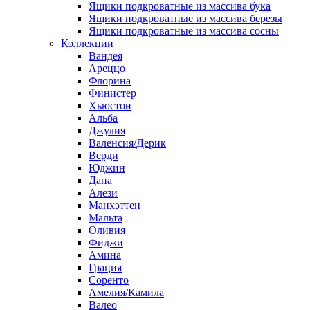
Ящики подкроватные из массива бука
Ящики подкроватные из массива березы
Ящики подкроватные из массива сосны
Коллекции
Вандея
Ареццо
Флорина
Финистер
Хьюстон
Альба
Джулия
Валенсия/Дерик
Верди
Юджин
Дана
Алези
Манхэттен
Мальта
Оливия
Фиджи
Амина
Грация
Соренто
Амелия/Камила
Валео