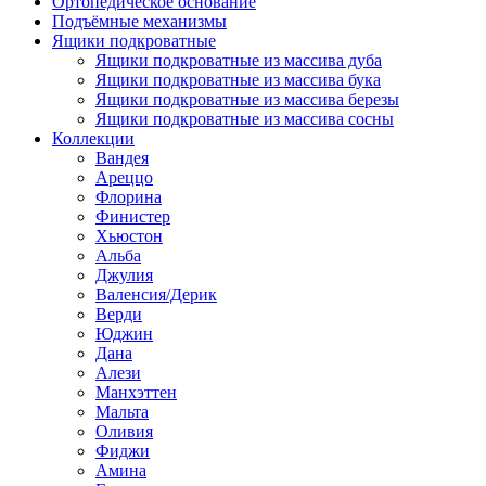
Ортопедическое основание
Подъёмные механизмы
Ящики подкроватные
Ящики подкроватные из массива дуба
Ящики подкроватные из массива бука
Ящики подкроватные из массива березы
Ящики подкроватные из массива сосны
Коллекции
Вандея
Ареццо
Флорина
Финистер
Хьюстон
Альба
Джулия
Валенсия/Дерик
Верди
Юджин
Дана
Алези
Манхэттен
Мальта
Оливия
Фиджи
Амина