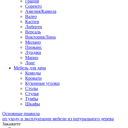
Грация
Соренто
Амелия/Камила
Валео
Каспер
Либерти
Версаль
Виктория/Лина
Милано
Прованс
Луиджи
Марио
Лонг
Мебель для дачи
Комоды
Кровати
Кухонные уголки
Столы
Стулья
Тумбы
Шкафы
Основные правила
по уходу и эксплуатации мебели из натурального дерева
Закажите