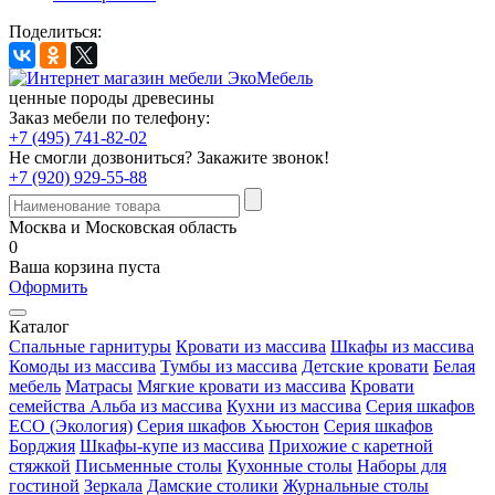
Поделиться:
ценные породы древесины
Заказ мебели по телефону:
+7 (495) 741-82-02
Не смогли дозвониться?
Закажите звонок!
+7 (920) 929-55-88
Москва и Московская область
0
Ваша корзина пуста
Оформить
Каталог
Спальные гарнитуры
Кровати из массива
Шкафы из массива
Комоды из массива
Тумбы из массива
Детские кровати
Белая
мебель
Матрасы
Мягкие кровати из массива
Кровати
семейства Альба из массива
Кухни из массива
Серия шкафов
ECO (Экология)
Серия шкафов Хьюстон
Серия шкафов
Борджия
Шкафы-купе из массива
Прихожие с каретной
стяжкой
Письменные столы
Кухонные столы
Наборы для
гостиной
Зеркала
Дамские столики
Журнальные столы