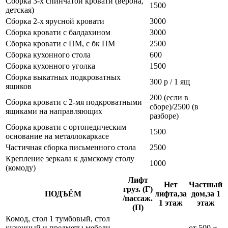
Сборка 3-х спинчатой кровати (верона,
1500
детская)
Сборка 2-х ярусной кровати
3000
Сборка кровати с балдахином
3000
Сборка кровати с ПМ, с бк ПМ
2500
Сборка кухонного стола
600
Сборка кухонного уголка
1500
Сборка выкатных подкроватных
300 р / 1 ящ
ящиков
200 (если в
Сборка кровати с 2-мя подкроватными
сборе)/2500 (в
ящиками на направляющих
разборе)
Сборка кровати с ортопедическим
1500
основание на металлокаркасе
Частичная сборка письменного стола
2500
Крепление зеркала к дамскому столу
1000
(комоду)
Лифт
Нет
Частный
груз. (Г)
ПОДЪЁМ
лифта,за
дом,за 1
/пассаж.
1 этаж
этаж
(П)
Комод, стол 1 тумбовый, стол
кухонный и предметы мебели
от 500 +