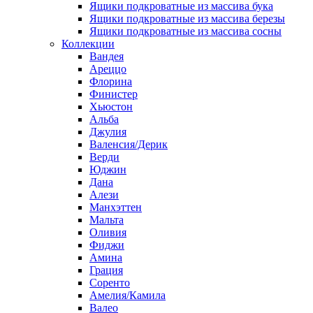
Ящики подкроватные из массива бука
Ящики подкроватные из массива березы
Ящики подкроватные из массива сосны
Коллекции
Вандея
Ареццо
Флорина
Финистер
Хьюстон
Альба
Джулия
Валенсия/Дерик
Верди
Юджин
Дана
Алези
Манхэттен
Мальта
Оливия
Фиджи
Амина
Грация
Соренто
Амелия/Камила
Валео