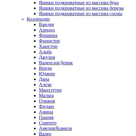
Ящики подкроватные из массива бука
Ящики подкроватные из массива березы
Ящики подкроватные из массива сосны
Коллекции
Вандея
Ареццо
Флорина
Финистер
Хьюстон
Альба
Джулия
Валенсия/Дерик
Верди
Юджин
Дана
Алези
Манхэттен
Мальта
Оливия
Фиджи
Амина
Грация
Соренто
Амелия/Камила
Валео