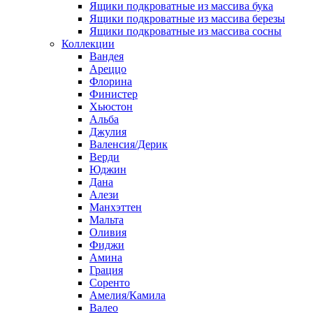
Ящики подкроватные из массива бука
Ящики подкроватные из массива березы
Ящики подкроватные из массива сосны
Коллекции
Вандея
Ареццо
Флорина
Финистер
Хьюстон
Альба
Джулия
Валенсия/Дерик
Верди
Юджин
Дана
Алези
Манхэттен
Мальта
Оливия
Фиджи
Амина
Грация
Соренто
Амелия/Камила
Валео