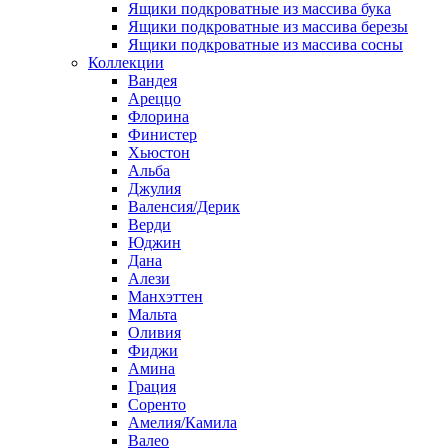
Ящики подкроватные из массива бука
Ящики подкроватные из массива березы
Ящики подкроватные из массива сосны
Коллекции
Вандея
Ареццо
Флорина
Финистер
Хьюстон
Альба
Джулия
Валенсия/Дерик
Верди
Юджин
Дана
Алези
Манхэттен
Мальта
Оливия
Фиджи
Амина
Грация
Соренто
Амелия/Камила
Валео