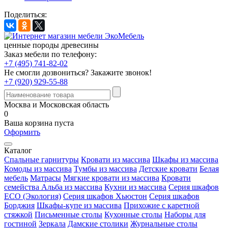
Поделиться:
ценные породы древесины
Заказ мебели по телефону:
+7 (495) 741-82-02
Не смогли дозвониться?
Закажите звонок!
+7 (920) 929-55-88
Москва и Московская область
0
Ваша корзина пуста
Оформить
Каталог
Спальные гарнитуры
Кровати из массива
Шкафы из массива
Комоды из массива
Тумбы из массива
Детские кровати
Белая
мебель
Матрасы
Мягкие кровати из массива
Кровати
семейства Альба из массива
Кухни из массива
Серия шкафов
ECO (Экология)
Серия шкафов Хьюстон
Серия шкафов
Борджия
Шкафы-купе из массива
Прихожие с каретной
стяжкой
Письменные столы
Кухонные столы
Наборы для
гостиной
Зеркала
Дамские столики
Журнальные столы