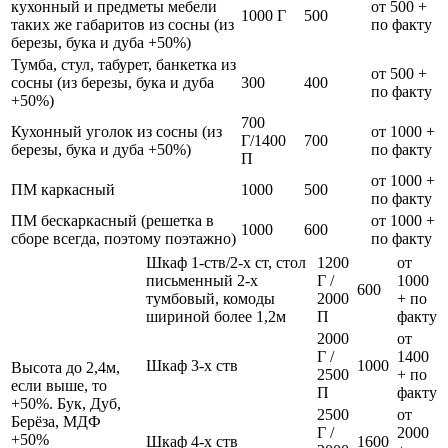
кухонный и предметы мебели
от 500 +
1000 Г
500
таких же габаритов из сосны (из
по факту
березы, бука и дуба +50%)
Тумба, стул, табурет, банкетка из
от 500 +
сосны (из березы, бука и дуба
300
400
по факту
+50%)
700
Кухонный уголок из сосны (из
от 1000 +
Г/1400
700
березы, бука и дуба +50%)
по факту
П
от 1000 +
ПМ каркасный
1000
500
по факту
ПМ бескаркасный (решетка в
от 1000 +
1000
600
сборе всегда, поэтому поэтажно)
по факту
Шкаф 1-ств/2-х ст, стол
1200
от
письменный 2-х
Г /
1000
600
тумбовый, комоды
2000
+ по
шириной более 1,2м
П
факту
2000
от
Г /
1400
Шкаф 3-х ств
1000
Высота до 2,4м,
2500
+ по
если выше, то
П
факту
+50%. Бук, Дуб,
2500
от
Берёза, МДФ
Г /
2000
+50%
Шкаф 4-х ств
1600