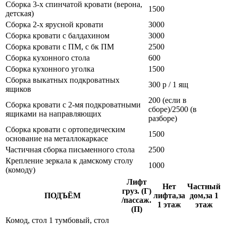
Сборка 3-х спинчатой кровати (верона,
1500
детская)
Сборка 2-х ярусной кровати
3000
Сборка кровати с балдахином
3000
Сборка кровати с ПМ, с бк ПМ
2500
Сборка кухонного стола
600
Сборка кухонного уголка
1500
Сборка выкатных подкроватных
300 р / 1 ящ
ящиков
200 (если в
Сборка кровати с 2-мя подкроватными
сборе)/2500 (в
ящиками на направляющих
разборе)
Сборка кровати с ортопедическим
1500
основание на металлокаркасе
Частичная сборка письменного стола
2500
Крепление зеркала к дамскому столу
1000
(комоду)
Лифт
Нет
Частный
груз. (Г)
ПОДЪЁМ
лифта,за
дом,за 1
/пассаж.
1 этаж
этаж
(П)
Комод, стол 1 тумбовый, стол