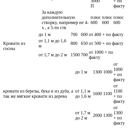
3000
+ по
П
факту
За каждую
дополнительную
плюс
плюс
плюс
створку, например не 4-
600
600
600
х , а 5-ти ств
до 1 м
700
600
от 400 + по факту
от 1,1 м до 1,6
Кровати из
800
650
от 500 + по факту
м
сосны
от 1000 + по
от 1,7 м до 2 м
1500
700
факту
от
1000
до 1 м
1300
1000
+ по
факту
от
кровати из березы, бука и из дуба, а
от 1,1 м
1100
1600
1100
так же мягкие кровати из дерева
до 1,6 м
+ по
факту
от
от 1,7 м
1300
2000
1300
до 2 м
+ по
факту