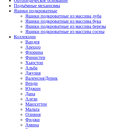
Ортопедическое основание
Подъёмные механизмы
Ящики подкроватные
Ящики подкроватные из массива дуба
Ящики подкроватные из массива бука
Ящики подкроватные из массива березы
Ящики подкроватные из массива сосны
Коллекции
Вандея
Ареццо
Флорина
Финистер
Хьюстон
Альба
Джулия
Валенсия/Дерик
Верди
Юджин
Дана
Алези
Манхэттен
Мальта
Оливия
Фиджи
Амина