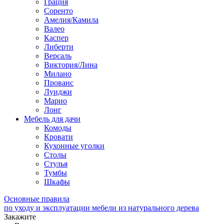
Грация
Соренто
Амелия/Камила
Валео
Каспер
Либерти
Версаль
Виктория/Лина
Милано
Прованс
Луиджи
Марио
Лонг
Мебель для дачи
Комоды
Кровати
Кухонные уголки
Столы
Стулья
Тумбы
Шкафы
Основные правила
по уходу и эксплуатации мебели из натурального дерева
Закажите