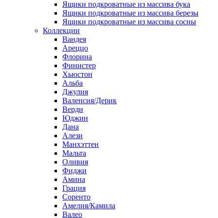
Ящики подкроватные из массива бука
Ящики подкроватные из массива березы
Ящики подкроватные из массива сосны
Коллекции
Вандея
Ареццо
Флорина
Финистер
Хьюстон
Альба
Джулия
Валенсия/Дерик
Верди
Юджин
Дана
Алези
Манхэттен
Мальта
Оливия
Фиджи
Амина
Грация
Соренто
Амелия/Камила
Валео