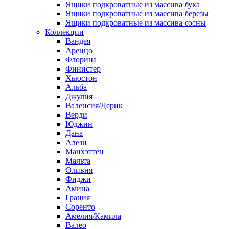
Ящики подкроватные из массива бука
Ящики подкроватные из массива березы
Ящики подкроватные из массива сосны
Коллекции
Вандея
Ареццо
Флорина
Финистер
Хьюстон
Альба
Джулия
Валенсия/Дерик
Верди
Юджин
Дана
Алези
Манхэттен
Мальта
Оливия
Фиджи
Амина
Грация
Соренто
Амелия/Камила
Валео