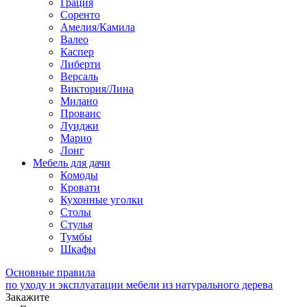
Грация
Соренто
Амелия/Камила
Валео
Каспер
Либерти
Версаль
Виктория/Лина
Милано
Прованс
Луиджи
Марио
Лонг
Мебель для дачи
Комоды
Кровати
Кухонные уголки
Столы
Стулья
Тумбы
Шкафы
Основные правила
по уходу и эксплуатации мебели из натурального дерева
Закажите