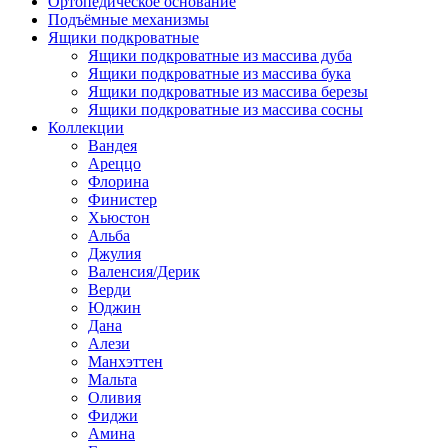
Ортопедическое основание
Подъёмные механизмы
Ящики подкроватные
Ящики подкроватные из массива дуба
Ящики подкроватные из массива бука
Ящики подкроватные из массива березы
Ящики подкроватные из массива сосны
Коллекции
Вандея
Ареццо
Флорина
Финистер
Хьюстон
Альба
Джулия
Валенсия/Дерик
Верди
Юджин
Дана
Алези
Манхэттен
Мальта
Оливия
Фиджи
Амина