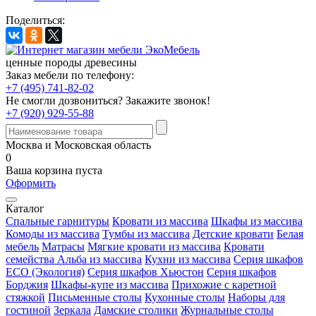
Поделиться:
ценные породы древесины
Заказ мебели по телефону:
+7 (495) 741-82-02
Не смогли дозвониться?
Закажите звонок!
+7 (920) 929-55-88
Москва и Московская область
0
Ваша корзина пуста
Оформить
Каталог
Спальные гарнитуры
Кровати из массива
Шкафы из массива
Комоды из массива
Тумбы из массива
Детские кровати
Белая
мебель
Матрасы
Мягкие кровати из массива
Кровати
семейства Альба из массива
Кухни из массива
Серия шкафов
ECO (Экология)
Серия шкафов Хьюстон
Серия шкафов
Борджия
Шкафы-купе из массива
Прихожие с каретной
стяжкой
Письменные столы
Кухонные столы
Наборы для
гостиной
Зеркала
Дамские столики
Журнальные столы