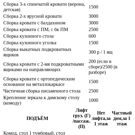
Сборка 3-х спинчатой кровати (верона,
1500
детская)
Сборка 2-х ярусной кровати
3000
Сборка кровати с балдахином
3000
Сборка кровати с ПМ, с бк ПМ
2500
Сборка кухонного стола
600
Сборка кухонного уголка
1500
Сборка выкатных подкроватных
300 р / 1 ящ
ящиков
200 (если в
Сборка кровати с 2-мя подкроватными
сборе)/2500 (в
ящиками на направляющих
разборе)
Сборка кровати с ортопедическим
1500
основание на металлокаркасе
Частичная сборка письменного стола
2500
Крепление зеркала к дамскому столу
1000
(комоду)
Лифт
Нет
Частный
груз. (Г)
ПОДЪЁМ
лифта,за
дом,за 1
/пассаж.
1 этаж
этаж
(П)
Комод, стол 1 тумбовый, стол