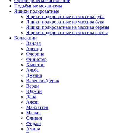
Ортопедическое основание
Подъёмные механизмы
Ящики подкроватные
Ящики подкроватные из массива дуба
Ящики подкроватные из массива бука
Ящики подкроватные из массива березы
Ящики подкроватные из массива сосны
Коллекции
Вандея
Ареццо
Флорина
Финистер
Хьюстон
Альба
Джулия
Валенсия/Дерик
Верди
Юджин
Дана
Алези
Манхэттен
Мальта
Оливия
Фиджи
Амина