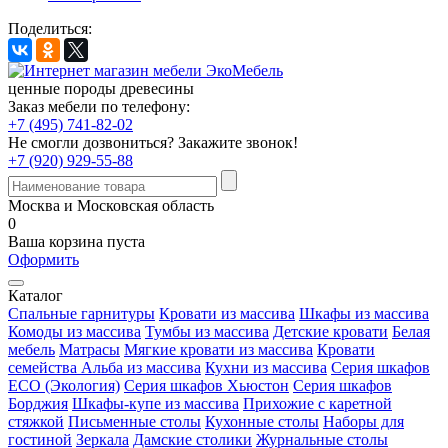
Поделиться:
ценные породы древесины
Заказ мебели по телефону:
+7 (495) 741-82-02
Не смогли дозвониться?
Закажите звонок!
+7 (920) 929-55-88
Москва и Московская область
0
Ваша корзина пуста
Оформить
Каталог
Спальные гарнитуры
Кровати из массива
Шкафы из массива
Комоды из массива
Тумбы из массива
Детские кровати
Белая
мебель
Матрасы
Мягкие кровати из массива
Кровати
семейства Альба из массива
Кухни из массива
Серия шкафов
ECO (Экология)
Серия шкафов Хьюстон
Серия шкафов
Борджия
Шкафы-купе из массива
Прихожие с каретной
стяжкой
Письменные столы
Кухонные столы
Наборы для
гостиной
Зеркала
Дамские столики
Журнальные столы