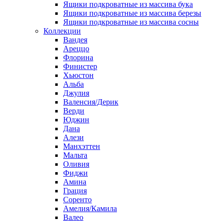
Ящики подкроватные из массива бука
Ящики подкроватные из массива березы
Ящики подкроватные из массива сосны
Коллекции
Вандея
Ареццо
Флорина
Финистер
Хьюстон
Альба
Джулия
Валенсия/Дерик
Верди
Юджин
Дана
Алези
Манхэттен
Мальта
Оливия
Фиджи
Амина
Грация
Соренто
Амелия/Камила
Валео