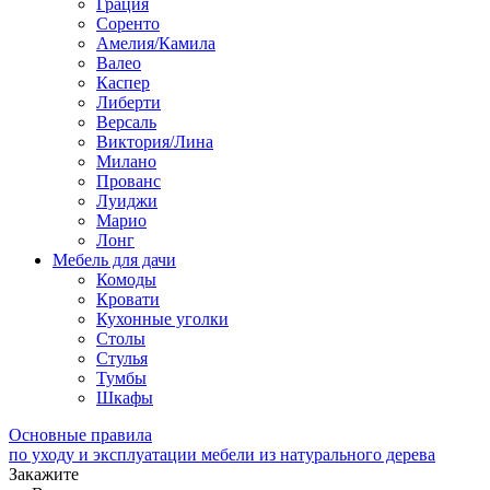
Грация
Соренто
Амелия/Камила
Валео
Каспер
Либерти
Версаль
Виктория/Лина
Милано
Прованс
Луиджи
Марио
Лонг
Мебель для дачи
Комоды
Кровати
Кухонные уголки
Столы
Стулья
Тумбы
Шкафы
Основные правила
по уходу и эксплуатации мебели из натурального дерева
Закажите