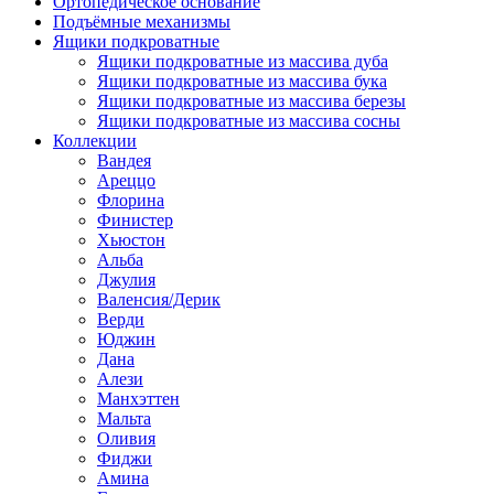
Ортопедическое основание
Подъёмные механизмы
Ящики подкроватные
Ящики подкроватные из массива дуба
Ящики подкроватные из массива бука
Ящики подкроватные из массива березы
Ящики подкроватные из массива сосны
Коллекции
Вандея
Ареццо
Флорина
Финистер
Хьюстон
Альба
Джулия
Валенсия/Дерик
Верди
Юджин
Дана
Алези
Манхэттен
Мальта
Оливия
Фиджи
Амина