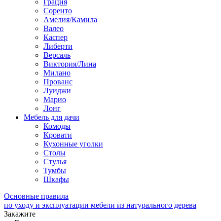
Грация
Соренто
Амелия/Камила
Валео
Каспер
Либерти
Версаль
Виктория/Лина
Милано
Прованс
Луиджи
Марио
Лонг
Мебель для дачи
Комоды
Кровати
Кухонные уголки
Столы
Стулья
Тумбы
Шкафы
Основные правила
по уходу и эксплуатации мебели из натурального дерева
Закажите