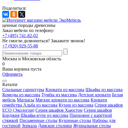
Поделиться:
ценные породы древесины
Заказ мебели по телефону:
+7 (495) 741-82-02
Не смогли дозвониться?
Закажите звонок!
+7 (920) 929-55-88
Москва и Московская область
0
Ваша корзина пуста
Оформить
Каталог
Спальные гарнитуры
Кровати из массива
Шкафы из массива
Комоды из массива
Тумбы из массива
Детские кровати
Белая
мебель
Матрасы
Мягкие кровати из массива
Кровати
семейства Альба из массива
Кухни из массива
Серия шкафов
ECO (Экология)
Серия шкафов Хьюстон
Серия шкафов
Борджия
Шкафы-купе из массива
Прихожие с каретной
стяжкой
Письменные столы
Кухонные столы
Наборы для
гостиной
Зеркала
Дамские столики
Журнальные столы