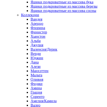
Ящики подкроватные из массива бука
Ящики подкроватные из массива березы
Ящики подкроватные из массива сосны
Коллекции
Вандея
Ареццо
Флорина
Финистер
Хьюстон
Альба
Джулия
Валенсия/Дерик
Верди
Юджин
Дана
Алези
Манхэттен
Мальта
Оливия
Фиджи
Амина
Грация
Соренто
Амелия/Камила
Валео