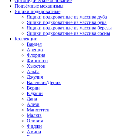
Ортопедическое основание
Подъёмные механизмы
Ящики подкроватные
Ящики подкроватные из массива дуба
Ящики подкроватные из массива бука
Ящики подкроватные из массива березы
Ящики подкроватные из массива сосны
Коллекции
Вандея
Ареццо
Флорина
Финистер
Хьюстон
Альба
Джулия
Валенсия/Дерик
Верди
Юджин
Дана
Алези
Манхэттен
Мальта
Оливия
Фиджи
Амина