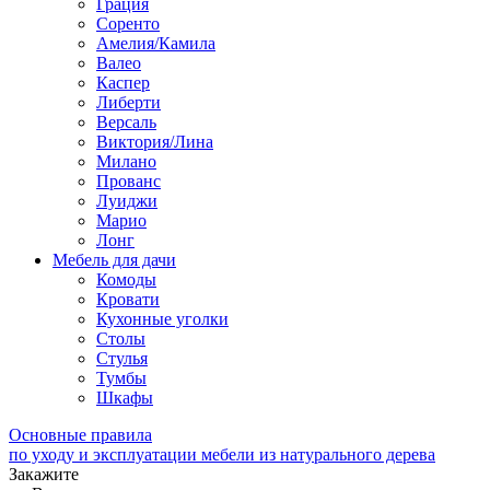
Грация
Соренто
Амелия/Камила
Валео
Каспер
Либерти
Версаль
Виктория/Лина
Милано
Прованс
Луиджи
Марио
Лонг
Мебель для дачи
Комоды
Кровати
Кухонные уголки
Столы
Стулья
Тумбы
Шкафы
Основные правила
по уходу и эксплуатации мебели из натурального дерева
Закажите