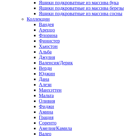
Ящики подкроватные из массива бука
Ящики подкроватные из массива березы
Ящики подкроватные из массива сосны
Коллекции
Вандея
Ареццо
Флорина
Финистер
Хьюстон
Альба
Джулия
Валенсия/Дерик
Верди
Юджин
Дана
Алези
Манхэттен
Мальта
Оливия
Фиджи
Амина
Грация
Соренто
Амелия/Камила
Валео