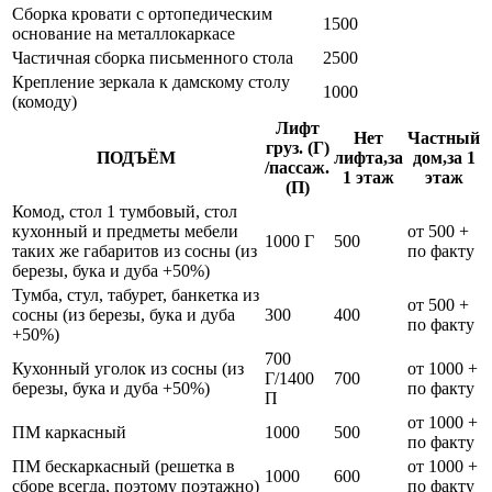
Сборка кровати с ортопедическим
1500
основание на металлокаркасе
Частичная сборка письменного стола
2500
Крепление зеркала к дамскому столу
1000
(комоду)
Лифт
Нет
Частный
груз. (Г)
ПОДЪЁМ
лифта,за
дом,за 1
/пассаж.
1 этаж
этаж
(П)
Комод, стол 1 тумбовый, стол
кухонный и предметы мебели
от 500 +
1000 Г
500
таких же габаритов из сосны (из
по факту
березы, бука и дуба +50%)
Тумба, стул, табурет, банкетка из
от 500 +
сосны (из березы, бука и дуба
300
400
по факту
+50%)
700
Кухонный уголок из сосны (из
от 1000 +
Г/1400
700
березы, бука и дуба +50%)
по факту
П
от 1000 +
ПМ каркасный
1000
500
по факту
ПМ бескаркасный (решетка в
от 1000 +
1000
600
сборе всегда, поэтому поэтажно)
по факту