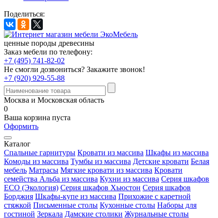
Поделиться:
ценные породы древесины
Заказ мебели по телефону:
+7 (495) 741-82-02
Не смогли дозвониться?
Закажите звонок!
+7 (920) 929-55-88
Москва и Московская область
0
Ваша корзина пуста
Оформить
Каталог
Спальные гарнитуры
Кровати из массива
Шкафы из массива
Комоды из массива
Тумбы из массива
Детские кровати
Белая
мебель
Матрасы
Мягкие кровати из массива
Кровати
семейства Альба из массива
Кухни из массива
Серия шкафов
ECO (Экология)
Серия шкафов Хьюстон
Серия шкафов
Борджия
Шкафы-купе из массива
Прихожие с каретной
стяжкой
Письменные столы
Кухонные столы
Наборы для
гостиной
Зеркала
Дамские столики
Журнальные столы