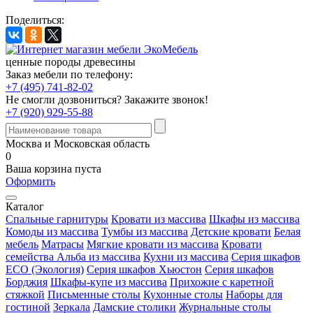
Поделиться:
ценные породы древесины
Заказ мебели по телефону:
+7 (495) 741-82-02
Не смогли дозвониться?
Закажите звонок!
+7 (920) 929-55-88
Москва и Московская область
0
Ваша корзина пуста
Оформить
Каталог
Спальные гарнитуры
Кровати из массива
Шкафы из массива
Комоды из массива
Тумбы из массива
Детские кровати
Белая
мебель
Матрасы
Мягкие кровати из массива
Кровати
семейства Альба из массива
Кухни из массива
Серия шкафов
ECO (Экология)
Серия шкафов Хьюстон
Серия шкафов
Борджия
Шкафы-купе из массива
Прихожие с каретной
стяжкой
Письменные столы
Кухонные столы
Наборы для
гостиной
Зеркала
Дамские столики
Журнальные столы