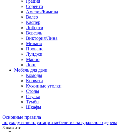
Грация
Соренто
Амелия/Камила
Валео
Каспер
Либерти
Версаль
Виктория/Лина
Милано
Прованс
Луиджи
Марио
Лонг
Мебель для дачи
Комоды
Кровати
Кухонные уголки
Столы
Стулья
Тумбы
Шкафы
Основные правила
по уходу и эксплуатации мебели из натурального дерева
Закажите