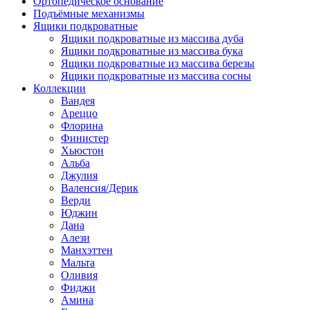
Ортопедическое основание
Подъёмные механизмы
Ящики подкроватные
Ящики подкроватные из массива дуба
Ящики подкроватные из массива бука
Ящики подкроватные из массива березы
Ящики подкроватные из массива сосны
Коллекции
Вандея
Ареццо
Флорина
Финистер
Хьюстон
Альба
Джулия
Валенсия/Дерик
Верди
Юджин
Дана
Алези
Манхэттен
Мальта
Оливия
Фиджи
Амина