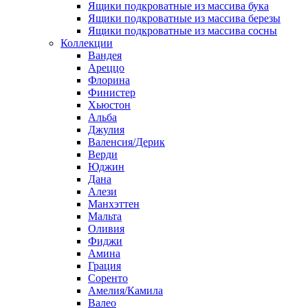
Ящики подкроватные из массива бука
Ящики подкроватные из массива березы
Ящики подкроватные из массива сосны
Коллекции
Вандея
Ареццо
Флорина
Финистер
Хьюстон
Альба
Джулия
Валенсия/Дерик
Верди
Юджин
Дана
Алези
Манхэттен
Мальта
Оливия
Фиджи
Амина
Грация
Соренто
Амелия/Камила
Валео