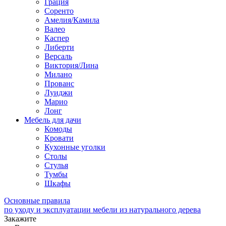
Грация
Соренто
Амелия/Камила
Валео
Каспер
Либерти
Версаль
Виктория/Лина
Милано
Прованс
Луиджи
Марио
Лонг
Мебель для дачи
Комоды
Кровати
Кухонные уголки
Столы
Стулья
Тумбы
Шкафы
Основные правила
по уходу и эксплуатации мебели из натурального дерева
Закажите