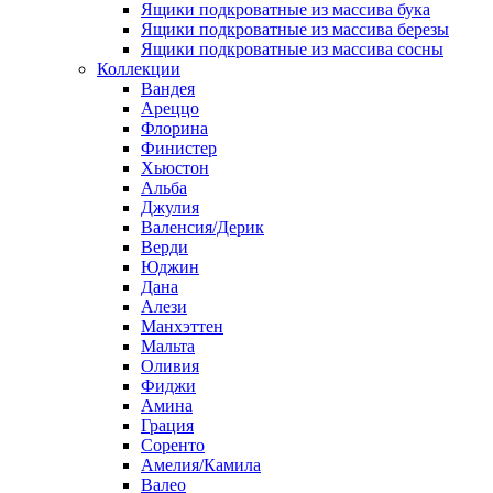
Ящики подкроватные из массива бука
Ящики подкроватные из массива березы
Ящики подкроватные из массива сосны
Коллекции
Вандея
Ареццо
Флорина
Финистер
Хьюстон
Альба
Джулия
Валенсия/Дерик
Верди
Юджин
Дана
Алези
Манхэттен
Мальта
Оливия
Фиджи
Амина
Грация
Соренто
Амелия/Камила
Валео