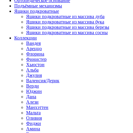
Ортопедическое основание
Подъёмные механизмы
Ящики подкроватные
Ящики подкроватные из массива дуба
Ящики подкроватные из массива бука
Ящики подкроватные из массива березы
Ящики подкроватные из массива сосны
Коллекции
Вандея
Ареццо
Флорина
Финистер
Хьюстон
Альба
Джулия
Валенсия/Дерик
Верди
Юджин
Дана
Алези
Манхэттен
Мальта
Оливия
Фиджи
Амина