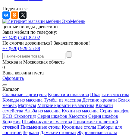
Поделиться:
ценные породы древесины
Заказ мебели по телефону:
+7 (495) 741-82-02
Не смогли дозвониться?
Закажите звонок!
+7 (920) 929-55-88
Москва и Московская область
0
Ваша корзина пуста
Оформить
Каталог
Спальные гарнитуры
Кровати из массива
Шкафы из массива
Комоды из массива
Тумбы из массива
Детские кровати
Белая
мебель
Матрасы
Мягкие кровати из массива
Кровати
семейства Альба из массива
Кухни из массива
Серия шкафов
ECO (Экология)
Серия шкафов Хьюстон
Серия шкафов
Борджия
Шкафы-купе из массива
Прихожие с каретной
стяжкой
Письменные столы
Кухонные столы
Наборы для
гостиной
Зеркала
Дамские столики
Журнальные столы