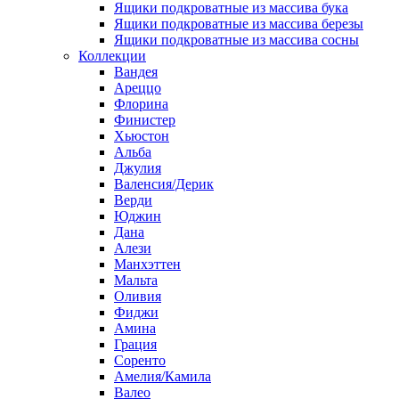
Ящики подкроватные из массива бука
Ящики подкроватные из массива березы
Ящики подкроватные из массива сосны
Коллекции
Вандея
Ареццо
Флорина
Финистер
Хьюстон
Альба
Джулия
Валенсия/Дерик
Верди
Юджин
Дана
Алези
Манхэттен
Мальта
Оливия
Фиджи
Амина
Грация
Соренто
Амелия/Камила
Валео