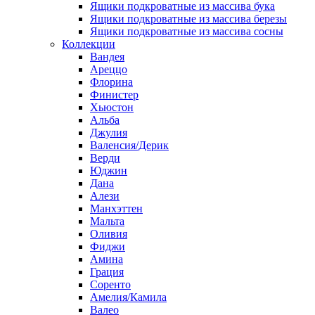
Ящики подкроватные из массива бука
Ящики подкроватные из массива березы
Ящики подкроватные из массива сосны
Коллекции
Вандея
Ареццо
Флорина
Финистер
Хьюстон
Альба
Джулия
Валенсия/Дерик
Верди
Юджин
Дана
Алези
Манхэттен
Мальта
Оливия
Фиджи
Амина
Грация
Соренто
Амелия/Камила
Валео