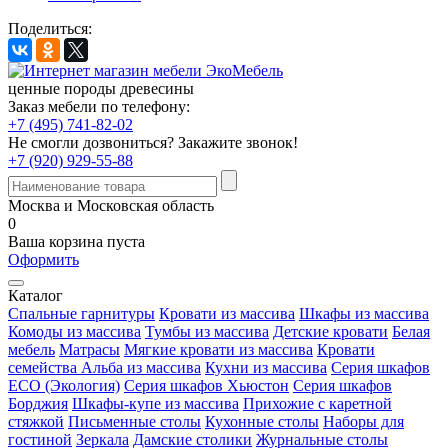
Поделиться:
ценные породы древесины
Заказ мебели по телефону:
+7 (495) 741-82-02
Не смогли дозвониться?
Закажите звонок!
+7 (920) 929-55-88
Москва и Московская область
0
Ваша корзина пуста
Оформить
Каталог
Спальные гарнитуры
Кровати из массива
Шкафы из массива
Комоды из массива
Тумбы из массива
Детские кровати
Белая
мебель
Матрасы
Мягкие кровати из массива
Кровати
семейства Альба из массива
Кухни из массива
Серия шкафов
ECO (Экология)
Серия шкафов Хьюстон
Серия шкафов
Борджия
Шкафы-купе из массива
Прихожие с каретной
стяжкой
Письменные столы
Кухонные столы
Наборы для
гостиной
Зеркала
Дамские столики
Журнальные столы