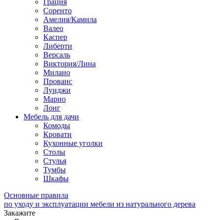
Грация
Соренто
Амелия/Камила
Валео
Каспер
Либерти
Версаль
Виктория/Лина
Милано
Прованс
Луиджи
Марио
Лонг
Мебель для дачи
Комоды
Кровати
Кухонные уголки
Столы
Стулья
Тумбы
Шкафы
Основные правила
по уходу и эксплуатации мебели из натурального дерева
Закажите