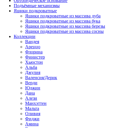
Ортопедическое основание
Подъёмные механизмы
Ящики подкроватные
Ящики подкроватные из массива дуба
Ящики подкроватные из массива бука
Ящики подкроватные из массива березы
Ящики подкроватные из массива сосны
Коллекции
Вандея
Ареццо
Флорина
Финистер
Хьюстон
Альба
Джулия
Валенсия/Дерик
Верди
Юджин
Дана
Алези
Манхэттен
Мальта
Оливия
Фиджи
Амина