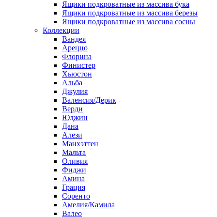
Ящики подкроватные из массива бука
Ящики подкроватные из массива березы
Ящики подкроватные из массива сосны
Коллекции
Вандея
Ареццо
Флорина
Финистер
Хьюстон
Альба
Джулия
Валенсия/Дерик
Верди
Юджин
Дана
Алези
Манхэттен
Мальта
Оливия
Фиджи
Амина
Грация
Соренто
Амелия/Камила
Валео