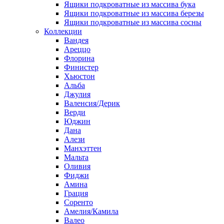
Ящики подкроватные из массива бука
Ящики подкроватные из массива березы
Ящики подкроватные из массива сосны
Коллекции
Вандея
Ареццо
Флорина
Финистер
Хьюстон
Альба
Джулия
Валенсия/Дерик
Верди
Юджин
Дана
Алези
Манхэттен
Мальта
Оливия
Фиджи
Амина
Грация
Соренто
Амелия/Камила
Валео