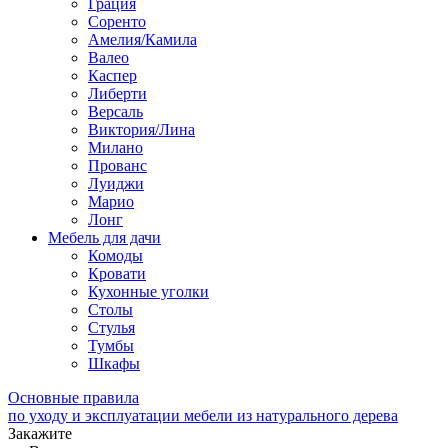
Грация
Соренто
Амелия/Камила
Валео
Каспер
Либерти
Версаль
Виктория/Лина
Милано
Прованс
Луиджи
Марио
Лонг
Мебель для дачи
Комоды
Кровати
Кухонные уголки
Столы
Стулья
Тумбы
Шкафы
Основные правила
по уходу и эксплуатации мебели из натурального дерева
Закажите