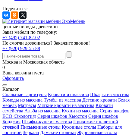
Поделиться:
ценные породы древесины
Заказ мебели по телефону:
+7 (495) 741-82-02
Не смогли дозвониться?
Закажите звонок!
+7 (920) 929-55-88
Москва и Московская область
0
Ваша корзина пуста
Оформить
Каталог
Спальные гарнитуры
Кровати из массива
Шкафы из массива
Комоды из массива
Тумбы из массива
Детские кровати
Белая
мебель
Матрасы
Мягкие кровати из массива
Кровати
семейства Альба из массива
Кухни из массива
Серия шкафов
ECO (Экология)
Серия шкафов Хьюстон
Серия шкафов
Борджия
Шкафы-купе из массива
Прихожие с каретной
стяжкой
Письменные столы
Кухонные столы
Наборы для
гостиной
Зеркала
Дамские столики
Журнальные столы