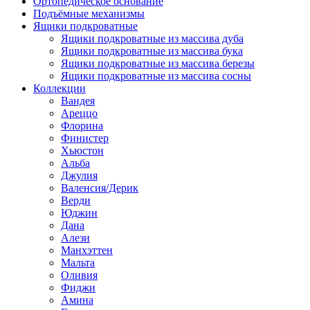
Ортопедическое основание
Подъёмные механизмы
Ящики подкроватные
Ящики подкроватные из массива дуба
Ящики подкроватные из массива бука
Ящики подкроватные из массива березы
Ящики подкроватные из массива сосны
Коллекции
Вандея
Ареццо
Флорина
Финистер
Хьюстон
Альба
Джулия
Валенсия/Дерик
Верди
Юджин
Дана
Алези
Манхэттен
Мальта
Оливия
Фиджи
Амина