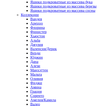
Ящики подкроватные из массива бука
Ящики подкроватные из массива березы
Ящики подкроватные из массива сосны
Коллекции
Вандея
Ареццо
Флорина
Финистер
Хьюстон
Альба
Джулия
Валенсия/Дерик
Верди
Юджин
Дана
Алези
Манхэттен
Мальта
Оливия
Фиджи
Амина
Грация
Соренто
Амелия/Камила
Валео