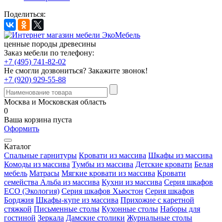
Поделиться:
ценные породы древесины
Заказ мебели по телефону:
+7 (495) 741-82-02
Не смогли дозвониться?
Закажите звонок!
+7 (920) 929-55-88
Москва и Московская область
0
Ваша корзина пуста
Оформить
Каталог
Спальные гарнитуры
Кровати из массива
Шкафы из массива
Комоды из массива
Тумбы из массива
Детские кровати
Белая
мебель
Матрасы
Мягкие кровати из массива
Кровати
семейства Альба из массива
Кухни из массива
Серия шкафов
ECO (Экология)
Серия шкафов Хьюстон
Серия шкафов
Борджия
Шкафы-купе из массива
Прихожие с каретной
стяжкой
Письменные столы
Кухонные столы
Наборы для
гостиной
Зеркала
Дамские столики
Журнальные столы