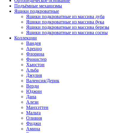
Ортопедическое основание
Подъёмные механизмы
Ящики подкроватные
Ящики подкроватные из массива дуба
Ящики подкроватные из массива бука
Ящики подкроватные из массива березы
Ящики подкроватные из массива сосны
Коллекции
Вандея
Ареццо
Флорина
Финистер
Хьюстон
Альба
Джулия
Валенсия/Дерик
Верди
Юджин
Дана
Алези
Манхэттен
Мальта
Оливия
Фиджи
Амина