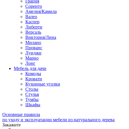
Грация
Соренто
Амелия/Камила
Валео
Каспер
Либерти
Версаль
Виктория/Лина
Милано
Прованс
Луиджи
Марио
Лонг
Мебель для дачи
Комоды
Кровати
Кухонные уголки
Столы
Стулья
Тумбы
Шкафы
Основные правила
по уходу и эксплуатации мебели из натурального дерева
Закажите