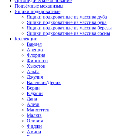
Ортопедическое основание
Подъёмные механизмы
Ящики подкроватные
Ящики подкроватные из массива дуба
Ящики подкроватные из массива бука
Ящики подкроватные из массива березы
Ящики подкроватные из массива сосны
Коллекции
Вандея
Ареццо
Флорина
Финистер
Хьюстон
Альба
Джулия
Валенсия/Дерик
Верди
Юджин
Дана
Алези
Манхэттен
Мальта
Оливия
Фиджи
Амина