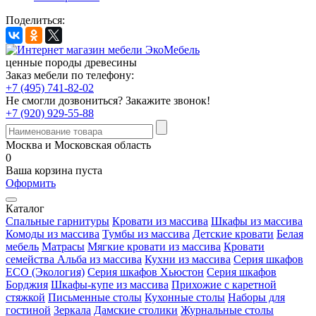
Поделиться:
ценные породы древесины
Заказ мебели по телефону:
+7 (495) 741-82-02
Не смогли дозвониться?
Закажите звонок!
+7 (920) 929-55-88
Москва и Московская область
0
Ваша корзина пуста
Оформить
Каталог
Спальные гарнитуры
Кровати из массива
Шкафы из массива
Комоды из массива
Тумбы из массива
Детские кровати
Белая
мебель
Матрасы
Мягкие кровати из массива
Кровати
семейства Альба из массива
Кухни из массива
Серия шкафов
ECO (Экология)
Серия шкафов Хьюстон
Серия шкафов
Борджия
Шкафы-купе из массива
Прихожие с каретной
стяжкой
Письменные столы
Кухонные столы
Наборы для
гостиной
Зеркала
Дамские столики
Журнальные столы