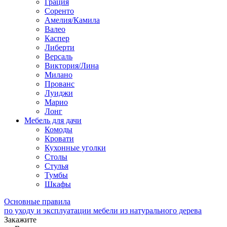
Грация
Соренто
Амелия/Камила
Валео
Каспер
Либерти
Версаль
Виктория/Лина
Милано
Прованс
Луиджи
Марио
Лонг
Мебель для дачи
Комоды
Кровати
Кухонные уголки
Столы
Стулья
Тумбы
Шкафы
Основные правила
по уходу и эксплуатации мебели из натурального дерева
Закажите