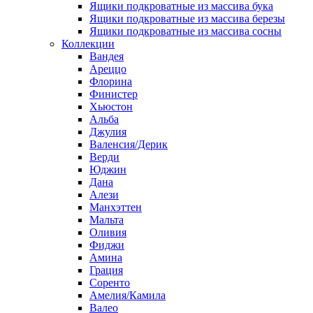
Ящики подкроватные из массива бука
Ящики подкроватные из массива березы
Ящики подкроватные из массива сосны
Коллекции
Вандея
Ареццо
Флорина
Финистер
Хьюстон
Альба
Джулия
Валенсия/Дерик
Верди
Юджин
Дана
Алези
Манхэттен
Мальта
Оливия
Фиджи
Амина
Грация
Соренто
Амелия/Камила
Валео