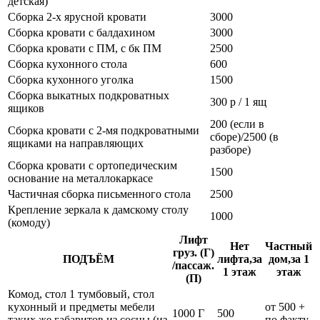
детская)
Сборка 2-х ярусной кровати
3000
Сборка кровати с балдахином
3000
Сборка кровати с ПМ, с бк ПМ
2500
Сборка кухонного стола
600
Сборка кухонного уголка
1500
Сборка выкатных подкроватных
300 р / 1 ящ
ящиков
200 (если в
Сборка кровати с 2-мя подкроватными
сборе)/2500 (в
ящиками на направляющих
разборе)
Сборка кровати с ортопедическим
1500
основание на металлокаркасе
Частичная сборка письменного стола
2500
Крепление зеркала к дамскому столу
1000
(комоду)
Лифт
Нет
Частный
груз. (Г)
ПОДЪЁМ
лифта,за
дом,за 1
/пассаж.
1 этаж
этаж
(П)
Комод, стол 1 тумбовый, стол
кухонный и предметы мебели
от 500 +
1000 Г
500
таких же габаритов из сосны (из
по факту