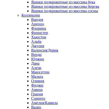
Ящики подкроватные из массива бука
Ящики подкроватные из массива березы
Ящики подкроватные из массива сосны
Коллекции
Вандея
Ареццо
Флорина
Финистер
Хьюстон
Альба
Джулия
Валенсия/Дерик
Верди
Юджин
Дана
Алези
Манхэттен
Мальта
Оливия
Фиджи
Амина
Грация
Соренто
Амелия/Камила
Валео