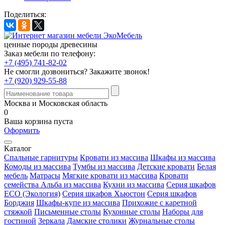
Поделиться:
ценные породы древесины
Заказ мебели по телефону:
+7 (495) 741-82-02
Не смогли дозвониться?
Закажите звонок!
+7 (920) 929-55-88
Москва и Московская область
0
Ваша корзина пуста
Оформить
Каталог
Спальные гарнитуры
Кровати из массива
Шкафы из массива
Комоды из массива
Тумбы из массива
Детские кровати
Белая
мебель
Матрасы
Мягкие кровати из массива
Кровати
семейства Альба из массива
Кухни из массива
Серия шкафов
ECO (Экология)
Серия шкафов Хьюстон
Серия шкафов
Борджия
Шкафы-купе из массива
Прихожие с каретной
стяжкой
Письменные столы
Кухонные столы
Наборы для
гостиной
Зеркала
Дамские столики
Журнальные столы