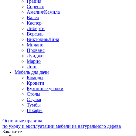
Грация
Соренто
Амелия/Камила
Валео
Каспер
Либерти
Версаль
Виктория/Лина
Милано
Прованс
Луиджи
Марио
Лонг
Мебель для дачи
Комоды
Кровати
Кухонные уголки
Столы
Стулья
Тумбы
Шкафы
Основные правила
по уходу и эксплуатации мебели из натурального дерева
Закажите