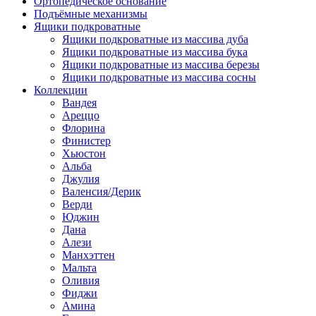
Ортопедическое основание
Подъёмные механизмы
Ящики подкроватные
Ящики подкроватные из массива дуба
Ящики подкроватные из массива бука
Ящики подкроватные из массива березы
Ящики подкроватные из массива сосны
Коллекции
Вандея
Ареццо
Флорина
Финистер
Хьюстон
Альба
Джулия
Валенсия/Дерик
Верди
Юджин
Дана
Алези
Манхэттен
Мальта
Оливия
Фиджи
Амина