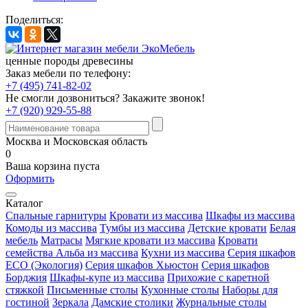
Поделиться:
ценные породы древесины
Заказ мебели по телефону:
+7 (495) 741-82-02
Не смогли дозвониться?
Закажите звонок!
+7 (920) 929-55-88
Москва и Московская область
0
Ваша корзина пуста
Оформить
Каталог
Спальные гарнитуры
Кровати из массива
Шкафы из массива
Комоды из массива
Тумбы из массива
Детские кровати
Белая
мебель
Матрасы
Мягкие кровати из массива
Кровати
семейства Альба из массива
Кухни из массива
Серия шкафов
ECO (Экология)
Серия шкафов Хьюстон
Серия шкафов
Борджия
Шкафы-купе из массива
Прихожие с каретной
стяжкой
Письменные столы
Кухонные столы
Наборы для
гостиной
Зеркала
Дамские столики
Журнальные столы