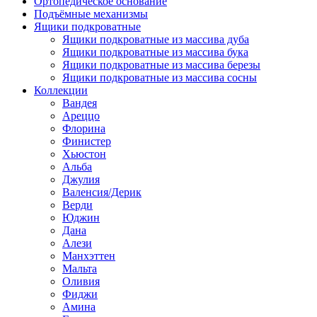
Ортопедическое основание
Подъёмные механизмы
Ящики подкроватные
Ящики подкроватные из массива дуба
Ящики подкроватные из массива бука
Ящики подкроватные из массива березы
Ящики подкроватные из массива сосны
Коллекции
Вандея
Ареццо
Флорина
Финистер
Хьюстон
Альба
Джулия
Валенсия/Дерик
Верди
Юджин
Дана
Алези
Манхэттен
Мальта
Оливия
Фиджи
Амина