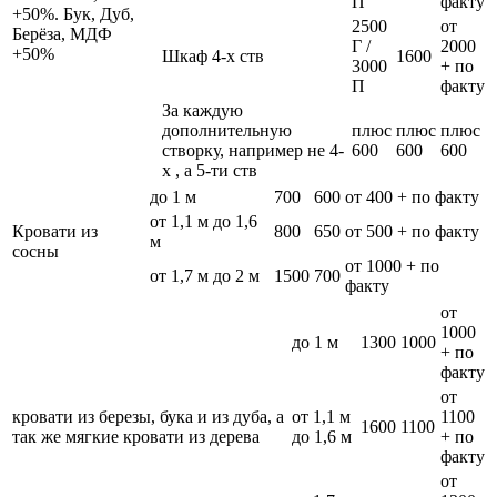
П
факту
+50%. Бук, Дуб,
2500
от
Берёза, МДФ
Г /
2000
+50%
Шкаф 4-х ств
1600
3000
+ по
П
факту
За каждую
дополнительную
плюс
плюс
плюс
створку, например не 4-
600
600
600
х , а 5-ти ств
до 1 м
700
600
от 400 + по факту
от 1,1 м до 1,6
Кровати из
800
650
от 500 + по факту
м
сосны
от 1000 + по
от 1,7 м до 2 м
1500
700
факту
от
1000
до 1 м
1300
1000
+ по
факту
от
кровати из березы, бука и из дуба, а
от 1,1 м
1100
1600
1100
так же мягкие кровати из дерева
до 1,6 м
+ по
факту
от