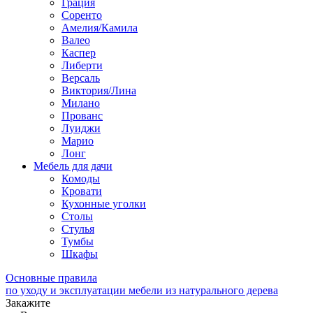
Грация
Соренто
Амелия/Камила
Валео
Каспер
Либерти
Версаль
Виктория/Лина
Милано
Прованс
Луиджи
Марио
Лонг
Мебель для дачи
Комоды
Кровати
Кухонные уголки
Столы
Стулья
Тумбы
Шкафы
Основные правила
по уходу и эксплуатации мебели из натурального дерева
Закажите