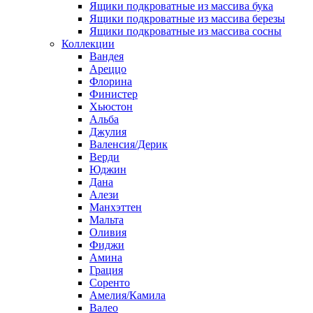
Ящики подкроватные из массива бука
Ящики подкроватные из массива березы
Ящики подкроватные из массива сосны
Коллекции
Вандея
Ареццо
Флорина
Финистер
Хьюстон
Альба
Джулия
Валенсия/Дерик
Верди
Юджин
Дана
Алези
Манхэттен
Мальта
Оливия
Фиджи
Амина
Грация
Соренто
Амелия/Камила
Валео