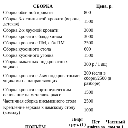
СБОРКА
Цена, р.
Сборка обычной кровати
800
Сборка 3-х спинчатой кровати (верона,
1500
детская)
Сборка 2-х ярусной кровати
3000
Сборка кровати с балдахином
3000
Сборка кровати с ПМ, с бк ПМ
2500
Сборка кухонного стола
600
Сборка кухонного уголка
1500
Сборка выкатных подкроватных
300 р / 1 ящ
ящиков
200 (если в
Сборка кровати с 2-мя подкроватными
сборе)/2500 (в
ящиками на направляющих
разборе)
Сборка кровати с ортопедическим
1500
основание на металлокаркасе
Частичная сборка письменного стола
2500
Крепление зеркала к дамскому столу
1000
(комоду)
Лифт
Нет
Частный
груз. (Г)
ПОДЪЁМ
лифта,за
дом,за 1