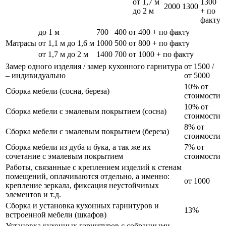
от 1,7 м
1300
2000
1300
до 2 м
+ по
факту
до 1 м
700
400
от 400 + по факту
Матрасы
от 1,1 м до 1,6 м
1000
500
от 800 + по факту
от 1,7 м до 2 м
1400
700
от 1000 + по факту
Замер одного изделия / замер кухонного гарнитура
от 1500 /
– индивидуально
от 5000
10% от
Сборка мебели (сосна, береза)
стоимости
10% от
Сборка мебели с эмалевым покрытием (сосна)
стоимости
8% от
Сборка мебели с эмалевым покрытием (береза)
стоимости
Сборка мебели из дуба и бука, а так же их
7% от
сочетание с эмалевым покрытием
стоимости
Работы, связанные с креплением изделий к стенам
помещений, оплачиваются отдельно, а именно:
от 1000
крепление зеркала, фиксация неустойчивых
элементов и т.д.
Сборка и установка кухонных гарнитуров и
13%
встроенной мебели (шкафов)
Установка кухонных гарнитуров с собранными