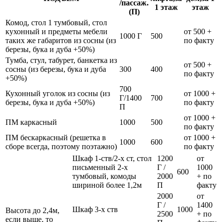
/пассаж.
1 этаж
этаж
(П)
Комод, стол 1 тумбовый, стол
кухонный и предметы мебели
от 500 +
1000 Г
500
таких же габаритов из сосны (из
по факту
березы, бука и дуба +50%)
Тумба, стул, табурет, банкетка из
от 500 +
сосны (из березы, бука и дуба
300
400
по факту
+50%)
700
Кухонный уголок из сосны (из
от 1000 +
Г/1400
700
березы, бука и дуба +50%)
по факту
П
от 1000 +
ПМ каркасный
1000
500
по факту
ПМ бескаркасный (решетка в
от 1000 +
1000
600
сборе всегда, поэтому поэтажно)
по факту
Шкаф 1-ств/2-х ст, стол
1200
от
письменный 2-х
Г /
1000
600
тумбовый, комоды
2000
+ по
шириной более 1,2м
П
факту
2000
от
Г /
1400
Шкаф 3-х ств
1000
Высота до 2,4м,
2500
+ по
если выше, то