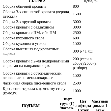
СБОРКА
Цена, р.
Сборка обычной кровати
800
Сборка 3-х спинчатой кровати (верона,
1500
детская)
Сборка 2-х ярусной кровати
3000
Сборка кровати с балдахином
3000
Сборка кровати с ПМ, с бк ПМ
2500
Сборка кухонного стола
600
Сборка кухонного уголка
1500
Сборка выкатных подкроватных
300 р / 1 ящ
ящиков
200 (если в
Сборка кровати с 2-мя подкроватными
сборе)/2500 (в
ящиками на направляющих
разборе)
Сборка кровати с ортопедическим
1500
основание на металлокаркасе
Частичная сборка письменного стола
2500
Крепление зеркала к дамскому столу
1000
(комоду)
Лифт
Нет
Частный
груз. (Г)
ПОДЪЁМ
лифта,за
дом,за 1
/пассаж.
1 этаж
этаж