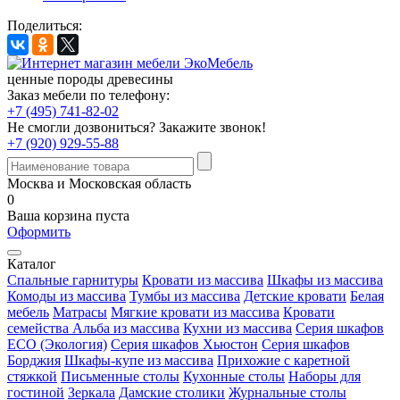
Поделиться:
ценные породы древесины
Заказ мебели по телефону:
+7 (495) 741-82-02
Не смогли дозвониться?
Закажите звонок!
+7 (920) 929-55-88
Москва и Московская область
0
Ваша корзина пуста
Оформить
Каталог
Спальные гарнитуры
Кровати из массива
Шкафы из массива
Комоды из массива
Тумбы из массива
Детские кровати
Белая
мебель
Матрасы
Мягкие кровати из массива
Кровати
семейства Альба из массива
Кухни из массива
Серия шкафов
ECO (Экология)
Серия шкафов Хьюстон
Серия шкафов
Борджия
Шкафы-купе из массива
Прихожие с каретной
стяжкой
Письменные столы
Кухонные столы
Наборы для
гостиной
Зеркала
Дамские столики
Журнальные столы