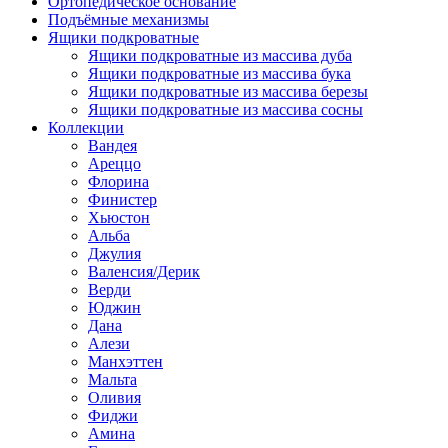
Ортопедическое основание
Подъёмные механизмы
Ящики подкроватные
Ящики подкроватные из массива дуба
Ящики подкроватные из массива бука
Ящики подкроватные из массива березы
Ящики подкроватные из массива сосны
Коллекции
Вандея
Ареццо
Флорина
Финистер
Хьюстон
Альба
Джулия
Валенсия/Дерик
Верди
Юджин
Дана
Алези
Манхэттен
Мальта
Оливия
Фиджи
Амина