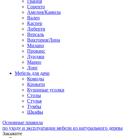
Грация
Соренто
Амелия/Камила
Валео
Каспер
Либерти
Версаль
Виктория/Лина
Милано
Прованс
Луиджи
Марио
Лонг
Мебель для дачи
Комоды
Кровати
Кухонные уголки
Столы
Стулья
Тумбы
Шкафы
Основные правила
по уходу и эксплуатации мебели из натурального дерева
Закажите