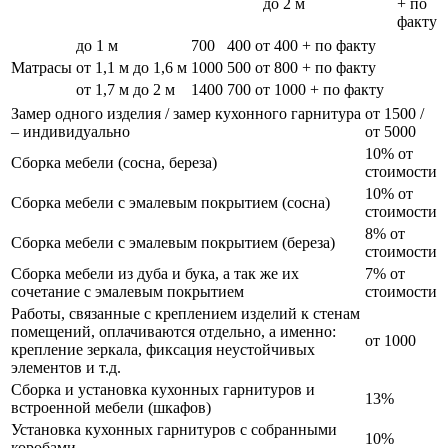
до 2 м
+ по
факту
до 1 м
700
400
от 400 + по факту
Матрасы
от 1,1 м до 1,6 м
1000
500
от 800 + по факту
от 1,7 м до 2 м
1400
700
от 1000 + по факту
Замер одного изделия / замер кухонного гарнитура
от 1500 /
– индивидуально
от 5000
10% от
Сборка мебели (сосна, береза)
стоимости
10% от
Сборка мебели с эмалевым покрытием (сосна)
стоимости
8% от
Сборка мебели с эмалевым покрытием (береза)
стоимости
Сборка мебели из дуба и бука, а так же их
7% от
сочетание с эмалевым покрытием
стоимости
Работы, связанные с креплением изделий к стенам
помещений, оплачиваются отдельно, а именно:
от 1000
крепление зеркала, фиксация неустойчивых
элементов и т.д.
Сборка и установка кухонных гарнитуров и
13%
встроенной мебели (шкафов)
Установка кухонных гарнитуров с собранными
10%
коробами