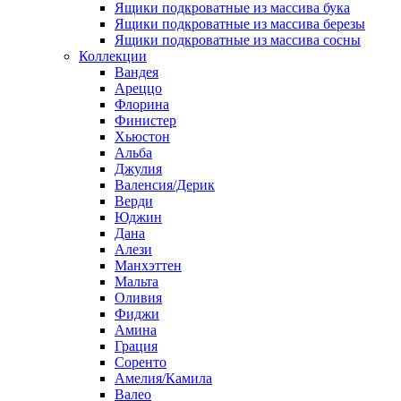
Ящики подкроватные из массива бука
Ящики подкроватные из массива березы
Ящики подкроватные из массива сосны
Коллекции
Вандея
Ареццо
Флорина
Финистер
Хьюстон
Альба
Джулия
Валенсия/Дерик
Верди
Юджин
Дана
Алези
Манхэттен
Мальта
Оливия
Фиджи
Амина
Грация
Соренто
Амелия/Камила
Валео