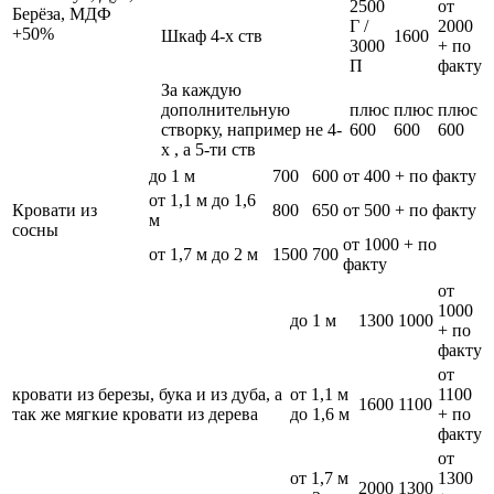
2500
от
Берёза, МДФ
Г /
2000
+50%
Шкаф 4-х ств
1600
3000
+ по
П
факту
За каждую
дополнительную
плюс
плюс
плюс
створку, например не 4-
600
600
600
х , а 5-ти ств
до 1 м
700
600
от 400 + по факту
от 1,1 м до 1,6
Кровати из
800
650
от 500 + по факту
м
сосны
от 1000 + по
от 1,7 м до 2 м
1500
700
факту
от
1000
до 1 м
1300
1000
+ по
факту
от
кровати из березы, бука и из дуба, а
от 1,1 м
1100
1600
1100
так же мягкие кровати из дерева
до 1,6 м
+ по
факту
от
от 1,7 м
1300
2000
1300