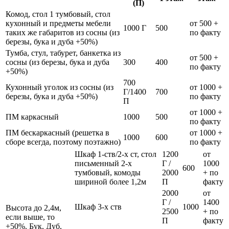
(П)
Комод, стол 1 тумбовый, стол
кухонный и предметы мебели
от 500 +
1000 Г
500
таких же габаритов из сосны (из
по факту
березы, бука и дуба +50%)
Тумба, стул, табурет, банкетка из
от 500 +
сосны (из березы, бука и дуба
300
400
по факту
+50%)
700
Кухонный уголок из сосны (из
от 1000 +
Г/1400
700
березы, бука и дуба +50%)
по факту
П
от 1000 +
ПМ каркасный
1000
500
по факту
ПМ бескаркасный (решетка в
от 1000 +
1000
600
сборе всегда, поэтому поэтажно)
по факту
Шкаф 1-ств/2-х ст, стол
1200
от
письменный 2-х
Г /
1000
600
тумбовый, комоды
2000
+ по
шириной более 1,2м
П
факту
2000
от
Г /
1400
Шкаф 3-х ств
1000
Высота до 2,4м,
2500
+ по
если выше, то
П
факту
+50%. Бук, Дуб,