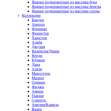
Ящики подкроватные из массива бука
Ящики подкроватные из массива березы
Ящики подкроватные из массива сосны
Коллекции
Вандея
Ареццо
Флорина
Финистер
Хьюстон
Альба
Джулия
Валенсия/Дерик
Верди
Юджин
Дана
Алези
Манхэттен
Мальта
Оливия
Фиджи
Амина
Грация
Соренто
Амелия/Камила
Валео