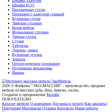
Шкафы Хьюстон
Шкафы ECO
Письменные столы
Прихожие с каретной стяжкой
Кухонные столы
Дамские столики
Белая мебель
Журнальные столики
Дачные столы
Стулья
Табуреты
Диваны, лавки
Кухонные уголки
Зеркала
Ортопедические основания
Подъёмные механизмы
Ящики
2026 © Фабрика "ЭКО-МАССИВ" - производство, продажа
мебели из массива дуба, бука, березы, сосны.
Создание и продвижение
Бихайв
ПОКУПАТЕЛЮ
Каталог мебели
О компании
Доставка и оплата
Как заказать?
Партнерам
Материалы
Отзывы
Контакты
Наши работы