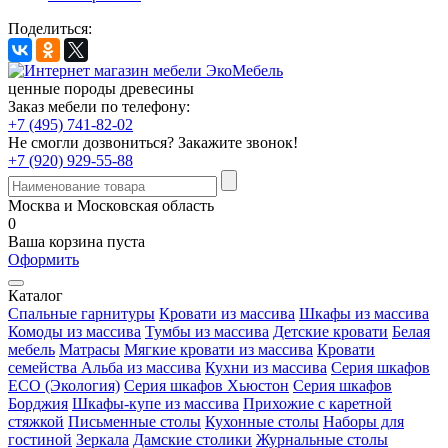
Поделиться:
ценные породы древесины
Заказ мебели по телефону:
+7 (495) 741-82-02
Не смогли дозвониться?
Закажите звонок!
+7 (920) 929-55-88
Москва и Московская область
0
Ваша корзина пуста
Оформить
Каталог
Спальные гарнитуры
Кровати из массива
Шкафы из массива
Комоды из массива
Тумбы из массива
Детские кровати
Белая
мебель
Матрасы
Мягкие кровати из массива
Кровати
семейства Альба из массива
Кухни из массива
Серия шкафов
ECO (Экология)
Серия шкафов Хьюстон
Серия шкафов
Борджия
Шкафы-купе из массива
Прихожие с каретной
стяжкой
Письменные столы
Кухонные столы
Наборы для
гостиной
Зеркала
Дамские столики
Журнальные столы