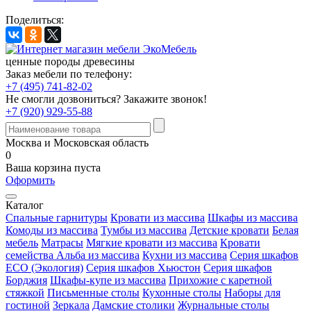
Поделиться:
ценные породы древесины
Заказ мебели по телефону:
+7 (495) 741-82-02
Не смогли дозвониться?
Закажите звонок!
+7 (920) 929-55-88
Москва и Московская область
0
Ваша корзина пуста
Оформить
Каталог
Спальные гарнитуры
Кровати из массива
Шкафы из массива
Комоды из массива
Тумбы из массива
Детские кровати
Белая
мебель
Матрасы
Мягкие кровати из массива
Кровати
семейства Альба из массива
Кухни из массива
Серия шкафов
ECO (Экология)
Серия шкафов Хьюстон
Серия шкафов
Борджия
Шкафы-купе из массива
Прихожие с каретной
стяжкой
Письменные столы
Кухонные столы
Наборы для
гостиной
Зеркала
Дамские столики
Журнальные столы