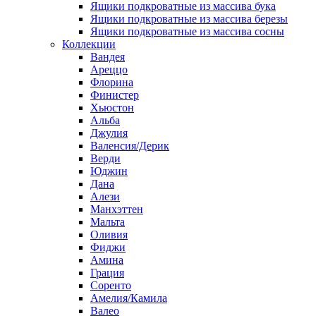
Ящики подкроватные из массива бука
Ящики подкроватные из массива березы
Ящики подкроватные из массива сосны
Коллекции
Вандея
Ареццо
Флорина
Финистер
Хьюстон
Альба
Джулия
Валенсия/Дерик
Верди
Юджин
Дана
Алези
Манхэттен
Мальта
Оливия
Фиджи
Амина
Грация
Соренто
Амелия/Камила
Валео