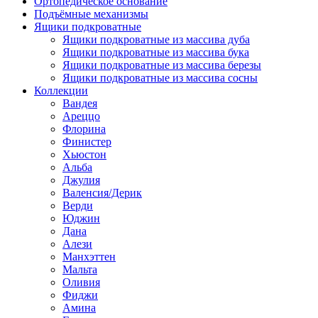
Ортопедическое основание
Подъёмные механизмы
Ящики подкроватные
Ящики подкроватные из массива дуба
Ящики подкроватные из массива бука
Ящики подкроватные из массива березы
Ящики подкроватные из массива сосны
Коллекции
Вандея
Ареццо
Флорина
Финистер
Хьюстон
Альба
Джулия
Валенсия/Дерик
Верди
Юджин
Дана
Алези
Манхэттен
Мальта
Оливия
Фиджи
Амина