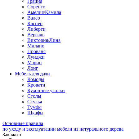
Грация
Соренто
Амелия/Камила
Валео
Каспер
Либерти
Версаль
Виктория/Лина
Милано
Прованс
Луиджи
Марио
Лонг
Мебель для дачи
Комоды
Кровати
Кухонные уголки
Столы
Стулья
Тумбы
Шкафы
Основные правила
по уходу и эксплуатации мебели из натурального дерева
Закажите