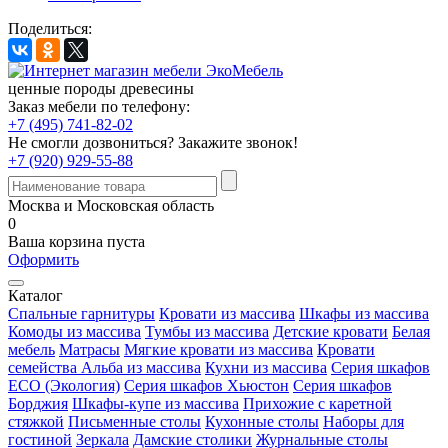
Поделиться:
ценные породы древесины
Заказ мебели по телефону:
+7 (495) 741-82-02
Не смогли дозвониться?
Закажите звонок!
+7 (920) 929-55-88
Москва и Московская область
0
Ваша корзина пуста
Оформить
Каталог
Спальные гарнитуры
Кровати из массива
Шкафы из массива
Комоды из массива
Тумбы из массива
Детские кровати
Белая
мебель
Матрасы
Мягкие кровати из массива
Кровати
семейства Альба из массива
Кухни из массива
Серия шкафов
ECO (Экология)
Серия шкафов Хьюстон
Серия шкафов
Борджия
Шкафы-купе из массива
Прихожие с каретной
стяжкой
Письменные столы
Кухонные столы
Наборы для
гостиной
Зеркала
Дамские столики
Журнальные столы