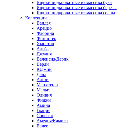
Ящики подкроватные из массива бука
Ящики подкроватные из массива березы
Ящики подкроватные из массива сосны
Коллекции
Вандея
Ареццо
Флорина
Финистер
Хьюстон
Альба
Джулия
Валенсия/Дерик
Верди
Юджин
Дана
Алези
Манхэттен
Мальта
Оливия
Фиджи
Амина
Грация
Соренто
Амелия/Камила
Валео