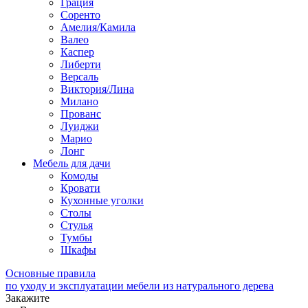
Грация
Соренто
Амелия/Камила
Валео
Каспер
Либерти
Версаль
Виктория/Лина
Милано
Прованс
Луиджи
Марио
Лонг
Мебель для дачи
Комоды
Кровати
Кухонные уголки
Столы
Стулья
Тумбы
Шкафы
Основные правила
по уходу и эксплуатации мебели из натурального дерева
Закажите