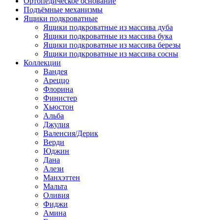
Ортопедическое основание
Подъёмные механизмы
Ящики подкроватные
Ящики подкроватные из массива дуба
Ящики подкроватные из массива бука
Ящики подкроватные из массива березы
Ящики подкроватные из массива сосны
Коллекции
Вандея
Ареццо
Флорина
Финистер
Хьюстон
Альба
Джулия
Валенсия/Дерик
Верди
Юджин
Дана
Алези
Манхэттен
Мальта
Оливия
Фиджи
Амина