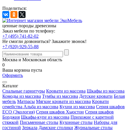
Поделиться:
ценные породы древесины
Заказ мебели по телефону:
+7 (495) 741-82-02
Не смогли дозвониться?
Закажите звонок!
+7 (920) 929-55-88
Москва и Московская область
0
Ваша корзина пуста
Оформить
Каталог
Спальные гарнитуры
Кровати из массива
Шкафы из массива
Комоды из массива
Тумбы из массива
Детские кровати
Белая
мебель
Матрасы
Мягкие кровати из массива
Кровати
семейства Альба из массива
Кухни из массива
Серия шкафов
ECO (Экология)
Серия шкафов Хьюстон
Серия шкафов
Борджия
Шкафы-купе из массива
Прихожие с каретной
стяжкой
Письменные столы
Кухонные столы
Наборы для
гостиной
Зеркала
Дамские столики
Журнальные столы