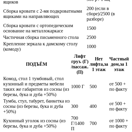
ящиков
200 (если в
Сборка кровати с 2-мя подкроватными
сборе)/2500 (в
ящиками на направляющих
разборе)
Сборка кровати с ортопедическим
1500
основание на металлокаркасе
Частичная сборка письменного стола
2500
Крепление зеркала к дамскому столу
1000
(комоду)
Лифт
Нет
Частный
груз. (Г)
ПОДЪЁМ
лифта,за
дом,за 1
/пассаж.
1 этаж
этаж
(П)
Комод, стол 1 тумбовый, стол
кухонный и предметы мебели
от 500 +
1000 Г
500
таких же габаритов из сосны (из
по факту
березы, бука и дуба +50%)
Тумба, стул, табурет, банкетка из
от 500 +
сосны (из березы, бука и дуба
300
400
по факту
+50%)
700
Кухонный уголок из сосны (из
от 1000 +
Г/1400
700
березы, бука и дуба +50%)
по факту
П