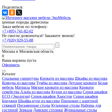
Поделиться:
ценные породы древесины
Заказ мебели по телефону:
+7 (495) 741-82-02
Не смогли дозвониться?
Закажите звонок!
+7 (920) 929-55-88
Москва и Московская область
0
Ваша корзина пуста
Оформить
Каталог
Спальные гарнитуры
Кровати из массива
Шкафы из массива
Комоды из массива
Тумбы из массива
Детские кровати
Белая
мебель
Матрасы
Мягкие кровати из массива
Кровати
семейства Альба из массива
Кухни из массива
Серия шкафов
ECO (Экология)
Серия шкафов Хьюстон
Серия шкафов
Борджия
Шкафы-купе из массива
Прихожие с каретной
стяжкой
Письменные столы
Кухонные столы
Наборы для
гостиной
Зеркала
Дамские столики
Журнальные столы