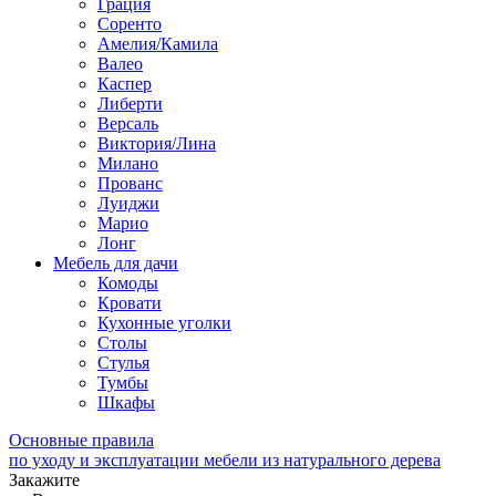
Грация
Соренто
Амелия/Камила
Валео
Каспер
Либерти
Версаль
Виктория/Лина
Милано
Прованс
Луиджи
Марио
Лонг
Мебель для дачи
Комоды
Кровати
Кухонные уголки
Столы
Стулья
Тумбы
Шкафы
Основные правила
по уходу и эксплуатации мебели из натурального дерева
Закажите