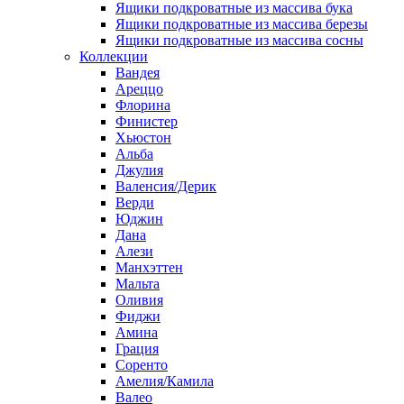
Ящики подкроватные из массива бука
Ящики подкроватные из массива березы
Ящики подкроватные из массива сосны
Коллекции
Вандея
Ареццо
Флорина
Финистер
Хьюстон
Альба
Джулия
Валенсия/Дерик
Верди
Юджин
Дана
Алези
Манхэттен
Мальта
Оливия
Фиджи
Амина
Грация
Соренто
Амелия/Камила
Валео