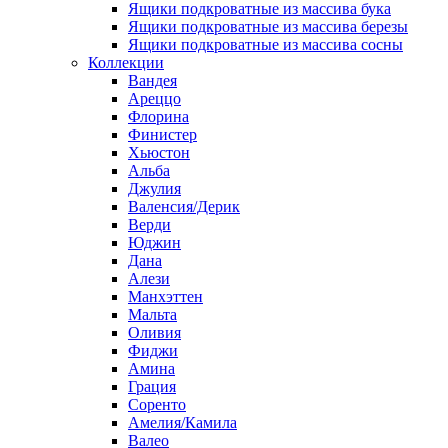
Ящики подкроватные из массива бука
Ящики подкроватные из массива березы
Ящики подкроватные из массива сосны
Коллекции
Вандея
Ареццо
Флорина
Финистер
Хьюстон
Альба
Джулия
Валенсия/Дерик
Верди
Юджин
Дана
Алези
Манхэттен
Мальта
Оливия
Фиджи
Амина
Грация
Соренто
Амелия/Камила
Валео