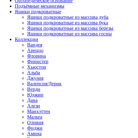
Ортопедическое основание
Подъёмные механизмы
Ящики подкроватные
Ящики подкроватные из массива дуба
Ящики подкроватные из массива бука
Ящики подкроватные из массива березы
Ящики подкроватные из массива сосны
Коллекции
Вандея
Ареццо
Флорина
Финистер
Хьюстон
Альба
Джулия
Валенсия/Дерик
Верди
Юджин
Дана
Алези
Манхэттен
Мальта
Оливия
Фиджи
Амина