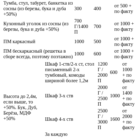
Тумба, стул, табурет, банкетка из
от 500 +
сосны (из березы, бука и дуба
300
400
по факту
+50%)
700
Кухонный уголок из сосны (из
от 1000 +
Г/1400
700
березы, бука и дуба +50%)
по факту
П
от 1000 +
ПМ каркасный
1000
500
по факту
ПМ бескаркасный (решетка в
от 1000 +
1000
600
сборе всегда, поэтому поэтажно)
по факту
Шкаф 1-ств/2-х ст, стол
1200
от
письменный 2-х
Г /
1000
600
тумбовый, комоды
2000
+ по
шириной более 1,2м
П
факту
2000
от
Г /
1400
Шкаф 3-х ств
1000
Высота до 2,4м,
2500
+ по
если выше, то
П
факту
+50%. Бук, Дуб,
2500
от
Берёза, МДФ
Г /
2000
+50%
Шкаф 4-х ств
1600
3000
+ по
П
факту
За каждую