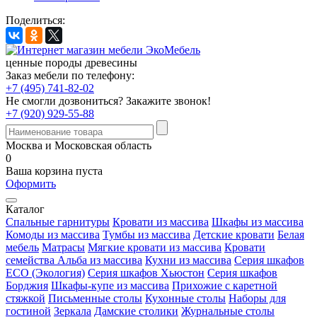
Поделиться:
ценные породы древесины
Заказ мебели по телефону:
+7 (495) 741-82-02
Не смогли дозвониться?
Закажите звонок!
+7 (920) 929-55-88
Москва и Московская область
0
Ваша корзина пуста
Оформить
Каталог
Спальные гарнитуры
Кровати из массива
Шкафы из массива
Комоды из массива
Тумбы из массива
Детские кровати
Белая
мебель
Матрасы
Мягкие кровати из массива
Кровати
семейства Альба из массива
Кухни из массива
Серия шкафов
ECO (Экология)
Серия шкафов Хьюстон
Серия шкафов
Борджия
Шкафы-купе из массива
Прихожие с каретной
стяжкой
Письменные столы
Кухонные столы
Наборы для
гостиной
Зеркала
Дамские столики
Журнальные столы