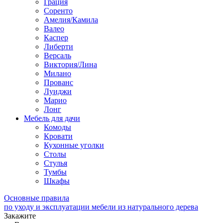
Грация
Соренто
Амелия/Камила
Валео
Каспер
Либерти
Версаль
Виктория/Лина
Милано
Прованс
Луиджи
Марио
Лонг
Мебель для дачи
Комоды
Кровати
Кухонные уголки
Столы
Стулья
Тумбы
Шкафы
Основные правила
по уходу и эксплуатации мебели из натурального дерева
Закажите