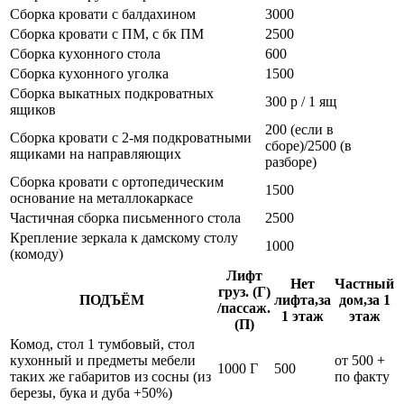
Сборка кровати с балдахином
3000
Сборка кровати с ПМ, с бк ПМ
2500
Сборка кухонного стола
600
Сборка кухонного уголка
1500
Сборка выкатных подкроватных
300 р / 1 ящ
ящиков
200 (если в
Сборка кровати с 2-мя подкроватными
сборе)/2500 (в
ящиками на направляющих
разборе)
Сборка кровати с ортопедическим
1500
основание на металлокаркасе
Частичная сборка письменного стола
2500
Крепление зеркала к дамскому столу
1000
(комоду)
Лифт
Нет
Частный
груз. (Г)
ПОДЪЁМ
лифта,за
дом,за 1
/пассаж.
1 этаж
этаж
(П)
Комод, стол 1 тумбовый, стол
кухонный и предметы мебели
от 500 +
1000 Г
500
таких же габаритов из сосны (из
по факту
березы, бука и дуба +50%)