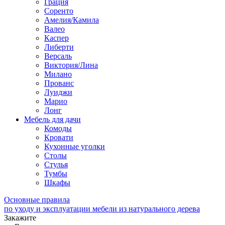
Грация
Соренто
Амелия/Камила
Валео
Каспер
Либерти
Версаль
Виктория/Лина
Милано
Прованс
Луиджи
Марио
Лонг
Мебель для дачи
Комоды
Кровати
Кухонные уголки
Столы
Стулья
Тумбы
Шкафы
Основные правила
по уходу и эксплуатации мебели из натурального дерева
Закажите