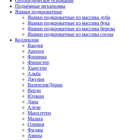
Ортопедическое основание
Подъёмные механизмы
Ящики подкроватные
Ящики подкроватные из массива дуба
Ящики подкроватные из массива бука
Ящики подкроватные из массива березы
Ящики подкроватные из массива сосны
Коллекции
Вандея
Ареццо
Флорина
Финистер
Хьюстон
Альба
Джулия
Валенсия/Дерик
Верди
Юджин
Дана
Алези
Манхэттен
Мальта
Оливия
Фиджи
Амина