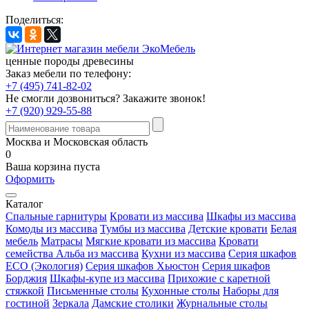
Поделиться:
ценные породы древесины
Заказ мебели по телефону:
+7 (495) 741-82-02
Не смогли дозвониться?
Закажите звонок!
+7 (920) 929-55-88
Москва и Московская область
0
Ваша корзина пуста
Оформить
Каталог
Спальные гарнитуры
Кровати из массива
Шкафы из массива
Комоды из массива
Тумбы из массива
Детские кровати
Белая
мебель
Матрасы
Мягкие кровати из массива
Кровати
семейства Альба из массива
Кухни из массива
Серия шкафов
ECO (Экология)
Серия шкафов Хьюстон
Серия шкафов
Борджия
Шкафы-купе из массива
Прихожие с каретной
стяжкой
Письменные столы
Кухонные столы
Наборы для
гостиной
Зеркала
Дамские столики
Журнальные столы