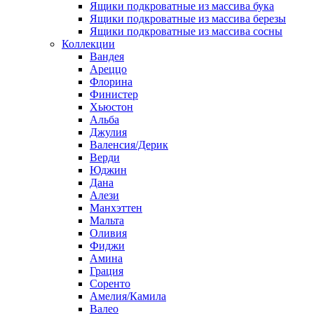
Ящики подкроватные из массива бука
Ящики подкроватные из массива березы
Ящики подкроватные из массива сосны
Коллекции
Вандея
Ареццо
Флорина
Финистер
Хьюстон
Альба
Джулия
Валенсия/Дерик
Верди
Юджин
Дана
Алези
Манхэттен
Мальта
Оливия
Фиджи
Амина
Грация
Соренто
Амелия/Камила
Валео