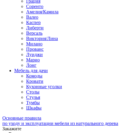
Грация
Соренто
Амелия/Камила
Валео
Каспер
Либерти
Версаль
Виктория/Лина
Милано
Прованс
Луиджи
Марио
Лонг
Мебель для дачи
Комоды
Кровати
Кухонные уголки
Столы
Стулья
Тумбы
Шкафы
Основные правила
по уходу и эксплуатации мебели из натурального дерева
Закажите