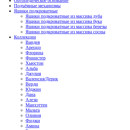
Ортопедическое основание
Подъёмные механизмы
Ящики подкроватные
Ящики подкроватные из массива дуба
Ящики подкроватные из массива бука
Ящики подкроватные из массива березы
Ящики подкроватные из массива сосны
Коллекции
Вандея
Ареццо
Флорина
Финистер
Хьюстон
Альба
Джулия
Валенсия/Дерик
Верди
Юджин
Дана
Алези
Манхэттен
Мальта
Оливия
Фиджи
Амина