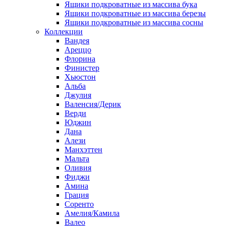
Ящики подкроватные из массива бука
Ящики подкроватные из массива березы
Ящики подкроватные из массива сосны
Коллекции
Вандея
Ареццо
Флорина
Финистер
Хьюстон
Альба
Джулия
Валенсия/Дерик
Верди
Юджин
Дана
Алези
Манхэттен
Мальта
Оливия
Фиджи
Амина
Грация
Соренто
Амелия/Камила
Валео