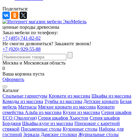
Поделиться:
ценные породы древесины
Заказ мебели по телефону:
+7 (495) 741-82-02
Не смогли дозвониться?
Закажите звонок!
+7 (920) 929-55-88
Москва и Московская область
0
Ваша корзина пуста
Оформить
Каталог
Спальные гарнитуры
Кровати из массива
Шкафы из массива
Комоды из массива
Тумбы из массива
Детские кровати
Белая
мебель
Матрасы
Мягкие кровати из массива
Кровати
семейства Альба из массива
Кухни из массива
Серия шкафов
ECO (Экология)
Серия шкафов Хьюстон
Серия шкафов
Борджия
Шкафы-купе из массива
Прихожие с каретной
стяжкой
Письменные столы
Кухонные столы
Наборы для
гостиной
Зеркала
Дамские столики
Журнальные столы