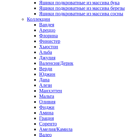
Ящики подкроватные из массива бука
Ящики подкроватные из массива березы
Ящики подкроватные из массива сосны
Коллекции
Вандея
Ареццо
Флорина
Финистер
Хьюстон
Альба
Джулия
Валенсия/Дерик
Верди
Юджин
Дана
Алези
Манхэттен
Мальта
Оливия
Фиджи
Амина
Грация
Соренто
Амелия/Камила
Валео