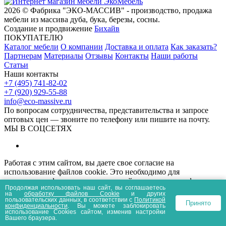
2026 © Фабрика "ЭКО-МАССИВ" - производство, продажа
мебели из массива дуба, бука, березы, сосны.
Создание и продвижение
Бихайв
ПОКУПАТЕЛЮ
Каталог мебели
О компании
Доставка и оплата
Как заказать?
Партнерам
Материалы
Отзывы
Контакты
Наши работы
Статьи
Наши контакты
+7 (495) 741-82-02
+7 (920) 929-55-88
info@eco-massive.ru
По вопросам сотрудничества, представи­тельства и запросе
оптовых цен — звоните по телефону или пишите на почту.
МЫ В СОЦСЕТЯХ
Работая с этим сайтом, вы даете свое согласие на
использование файлов cookie. Это необходимо для
нормального функционирования сайта и анализа трафика.
Продолжая использовать наш сайт, вы соглашаетесь
Информация, представленная на сайте носит
на
обработку файлов Сookie
и других
информационный характер и не является публичной офертой.
пользовательских данных, в соответствии с
Политикой
Принято
конфиденциальности
. Вы можете заблокировать
Политика конфиденциальности
Пользовательское соглашение
использование Cookies сайтом, изменив настройки
^наверх
Вашего браузера.