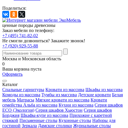
Поделиться:
ценные породы древесины
Заказ мебели по телефону:
+7 (495) 741-82-02
Не смогли дозвониться?
Закажите звонок!
+7 (920) 929-55-88
Москва и Московская область
0
Ваша корзина пуста
Оформить
Каталог
Спальные гарнитуры
Кровати из массива
Шкафы из массива
Комоды из массива
Тумбы из массива
Детские кровати
Белая
мебель
Матрасы
Мягкие кровати из массива
Кровати
семейства Альба из массива
Кухни из массива
Серия шкафов
ECO (Экология)
Серия шкафов Хьюстон
Серия шкафов
Борджия
Шкафы-купе из массива
Прихожие с каретной
стяжкой
Письменные столы
Кухонные столы
Наборы для
гостиной
Зеркала
Дамские столики
Журнальные столы