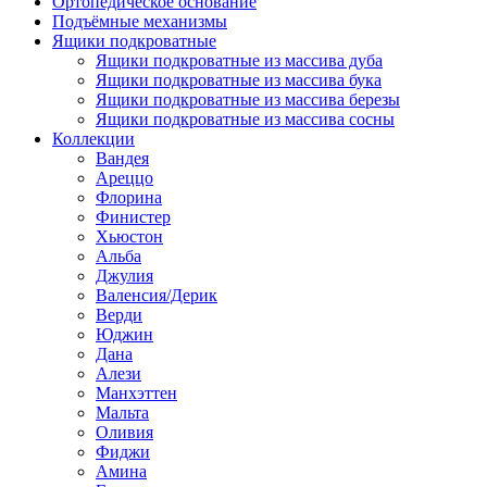
Ортопедическое основание
Подъёмные механизмы
Ящики подкроватные
Ящики подкроватные из массива дуба
Ящики подкроватные из массива бука
Ящики подкроватные из массива березы
Ящики подкроватные из массива сосны
Коллекции
Вандея
Ареццо
Флорина
Финистер
Хьюстон
Альба
Джулия
Валенсия/Дерик
Верди
Юджин
Дана
Алези
Манхэттен
Мальта
Оливия
Фиджи
Амина