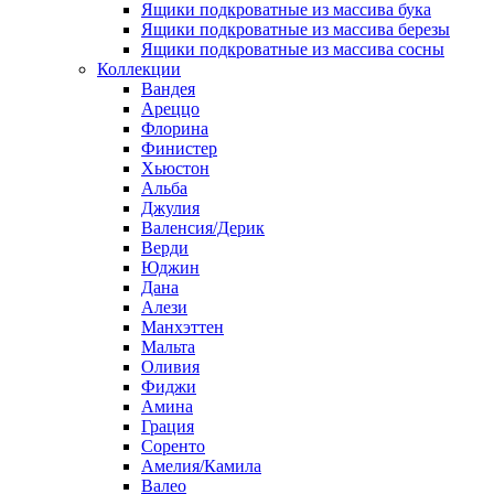
Ящики подкроватные из массива бука
Ящики подкроватные из массива березы
Ящики подкроватные из массива сосны
Коллекции
Вандея
Ареццо
Флорина
Финистер
Хьюстон
Альба
Джулия
Валенсия/Дерик
Верди
Юджин
Дана
Алези
Манхэттен
Мальта
Оливия
Фиджи
Амина
Грация
Соренто
Амелия/Камила
Валео