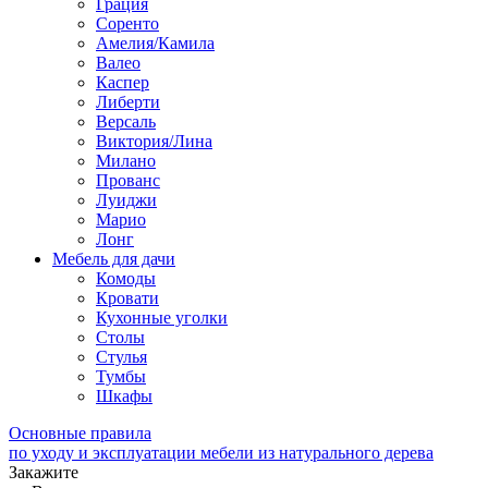
Грация
Соренто
Амелия/Камила
Валео
Каспер
Либерти
Версаль
Виктория/Лина
Милано
Прованс
Луиджи
Марио
Лонг
Мебель для дачи
Комоды
Кровати
Кухонные уголки
Столы
Стулья
Тумбы
Шкафы
Основные правила
по уходу и эксплуатации мебели из натурального дерева
Закажите